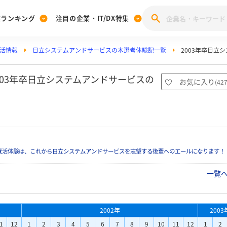
業ランキング
注目の企業・IT/DX特集
活情報
日立システムアンドサービスの本選考体験記一覧
2003年卒日立
注目の企業特集
みんなのIT業界新卒就職人気企業ランキング
みんな
[27卒] 本選考体験記投稿キャンペーン
28卒 注目企業特集
27卒 注目企業特集
みんなのDX企業就職ブランド調査
003年卒日立システムアンドサービスの
お気に入り
(
42
注目のIT・DX企業特集
28卒 IT・DX企業特集
27卒 IT・DX企業特集
28卒
みんなのIT業界新卒就職人気企業ランキング
みんな
企業研究
就活体験は、これから日立システムアンドサービスを志望する後輩へのエールになります！
一覧
2002年
2003
1
12
1
2
3
4
5
6
7
8
9
10
11
12
1
2