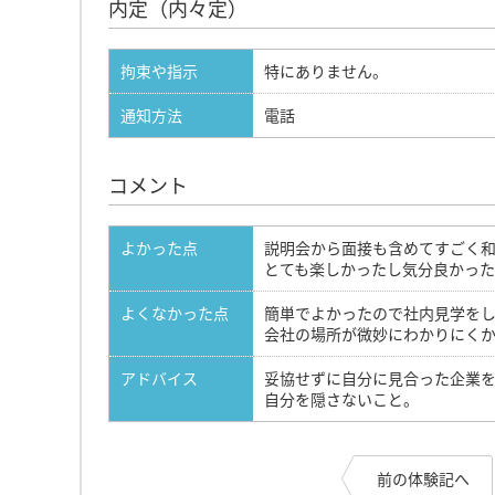
内定（内々定）
拘束や指示
特にありません。
通知方法
電話
コメント
よかった点
説明会から面接も含めてすごく
とても楽しかったし気分良かった
よくなかった点
簡単でよかったので社内見学を
会社の場所が微妙にわかりにく
アドバイス
妥協せずに自分に見合った企業
自分を隠さないこと。
前の体験記へ