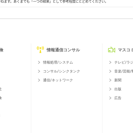
かねます。あくまでも「一つの結果」として参考程度にとどめてください。
険
情報通信コンサル
マスコ
情報処理/システム
テレビ/ラ
コンサル/シンクタンク
音楽/芸能/
通信/ネットワーク
新聞
社
出版
険
広告
等