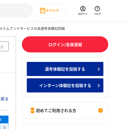
イベント
ログイン
ヘルプ
システムアンドサービスの本選考体験記詳細
Event
の新卒就職人気企業ランキング
みんなのインターン人気企業ランキン
直近のイベント一覧
ログイン/会員登録
71
)
もっと見る
 IT・DX現場社員インタビュー
選考体験記を投稿する
の新卒就職人気企業ランキング
みんなのインターン人気企業ランキン
インターン体験記を投稿する
へ戻る
初めてご利用される方
年
3