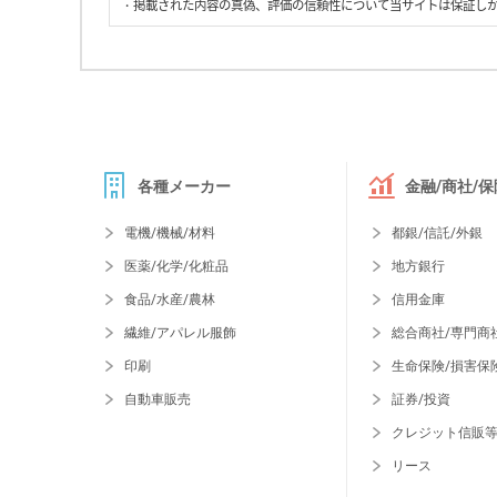
・掲載された内容の真偽、評価の信頼性について当サイトは保証し
各種メーカー
金融/商社/保
電機/機械/材料
都銀/信託/外銀
医薬/化学/化粧品
地方銀行
食品/水産/農林
信用金庫
繊維/アパレル服飾
総合商社/専門商
印刷
生命保険/損害保
自動車販売
証券/投資
クレジット信販
リース