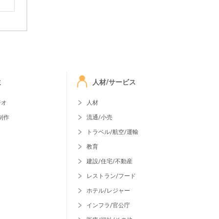
ミ
人材/サービス
ジオ
人材
制作
流通/小売
トラベル/航空/運輸
教育
建設/住宅/不動産
レストラン/フード
ホテル/レジャー
インフラ/官公庁