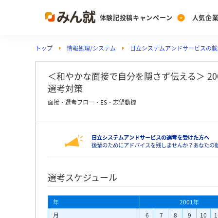
体験記投稿キャンペーン
人気企
トップ
情報処理/システム
日立システムアンドサービスの就
Post
Ranking
PickUp
投稿する
ランキングを見る
注目の企業特集
＜和やかな面接で自分を隠さず伝える＞ 2
選考対策
面接・選考フロー・ES・志望動機
Vote
投票する
日立システムアンドサービスの選考を受けた方へ
動画で知ろう！業界・
後輩のためにアドバイスを残しませんか？あなたの
選考スケジュール
年
2001年
月
6
7
8
9
10
1