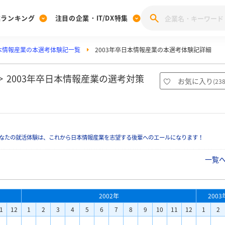
業ランキング
注目の企業・IT/DX特集
本情報産業の本選考体験記一覧
2003年卒日本情報産業の本選考体験記詳細
注目の企業特集
みんなのIT業界新卒就職人気企業ランキング
みんな
[27卒] 本選考体験記投稿キャンペーン
28卒 注目企業特集
27卒 注目企業特集
みんなのDX企業就職ブランド調査
 2003年卒日本情報産業の選考対策
お気に入り
(
23
注目のIT・DX企業特集
28卒 IT・DX企業特集
27卒 IT・DX企業特集
28卒
みんなのIT業界新卒就職人気企業ランキング
みんな
なたの就活体験は、これから日本情報産業を志望する後輩へのエールになります！
企業研究
一覧
2002年
2003
1
12
1
2
3
4
5
6
7
8
9
10
11
12
1
2