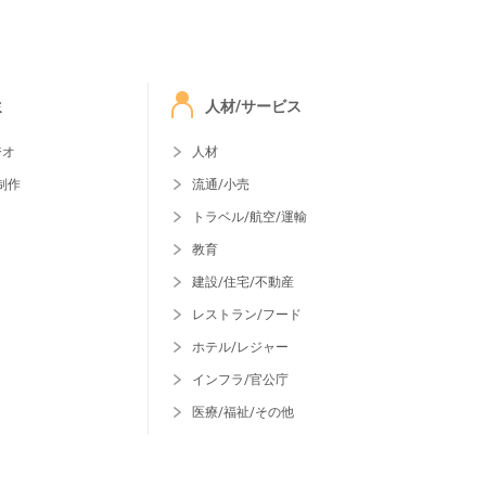
ミ
人材/サービス
ジオ
人材
制作
流通/小売
トラベル/航空/運輸
教育
建設/住宅/不動産
レストラン/フード
ホテル/レジャー
インフラ/官公庁
医療/福祉/その他