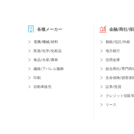
各種メーカー
金融/商社/保
電機/機械/材料
都銀/信託/外銀
医薬/化学/化粧品
地方銀行
食品/水産/農林
信用金庫
繊維/アパレル服飾
総合商社/専門商
印刷
生命保険/損害保
自動車販売
証券/投資
クレジット信販
リース