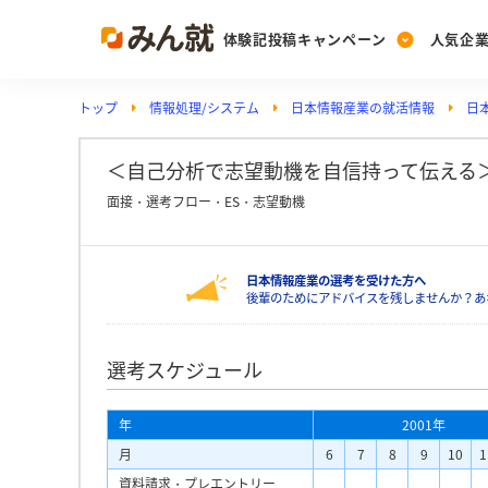
体験記投稿キャンペーン
人気企
トップ
情報処理/システム
日本情報産業の就活情報
日
Post
Ranking
PickUp
投稿する
ランキングを見る
注目の企業特集
＜自己分析で志望動機を自信持って伝える＞
面接・選考フロー・ES・志望動機
Vote
日本情報産業の選考を受けた方へ
投票する
後輩のためにアドバイスを残しませんか？あ
動画で知ろう！業界・
選考スケジュール
年
2001年
月
6
7
8
9
10
1
資料請求・プレエントリー