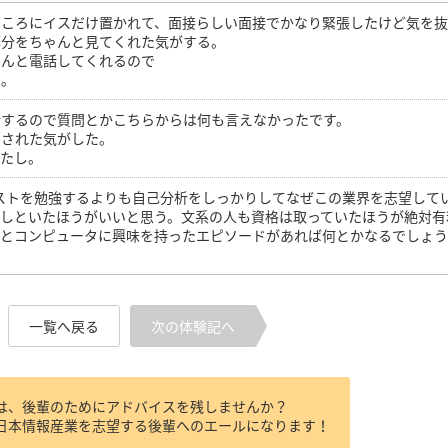
ところにイスだけ置かれて、面接らしい面接でかなり緊張したけど気を
部分をちゃんと見てくれた気がする。
ゃんと電話してくれるので
た。
行するので質問とかこちらからは何も言えなかったです。
にされた気がした。
ったし。
識テストを勉強するよりも自己分析をしっかりしてなぜこの業界を志望して
にしといたほうがいいと思う。文系の人も資格は取っていたほうが絶対有
とコンピュータに興味を持ったエピソードがあれば何とかなるでしょう
。
一覧へ戻る
次の体験記へ
は、後輩のためにアドバイスを残しませんか？
日本情報産業を志望する後輩へのエールになります！