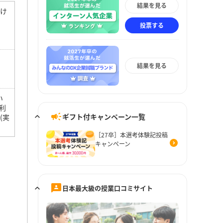
結果を見る
抜け
投票する
結果を見る
い
利
ギフト付キャンペーン一覧
(実
［27卒］本選考体験記投稿
キャンペーン
日本最大級の授業口コミサイト