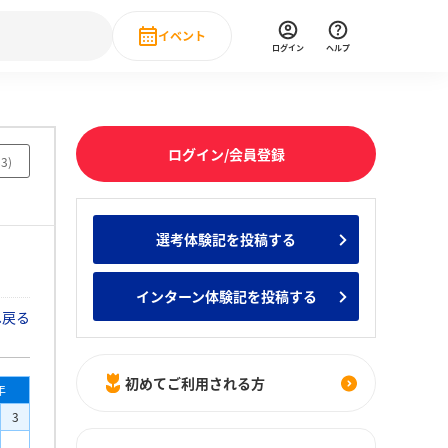
イベント
ログイン
ヘルプ
Event
の新卒就職人気企業ランキング
みんなのインターン人気企業ランキン
直近のイベント一覧
ログイン/会員登録
83
)
もっと見る
 IT・DX現場社員インタビュー
選考体験記を投稿する
の新卒就職人気企業ランキング
みんなのインターン人気企業ランキン
インターン体験記を投稿する
へ戻る
初めてご利用される方
年
3