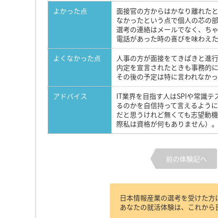
よかった点
面接官の方からはかなり離れた
なかったという点で個人の芯の
選考の連絡はメールでなく、ち
電話があった時の喜びを味わえ
よくなかった点
人事の方が面接をてきぱきと進
内定を宣言されたときも事務的
その後の予定は特に言われなか
アドバイス
IT業界を目指す人はSPIや常
るのかを自信持って言えるよう
だと思うけれど無くても志望動機
際私は資格が何もありません）
前の体験記へ
日本情報産業の選考を受けた方
あなたの就活体験は、これから