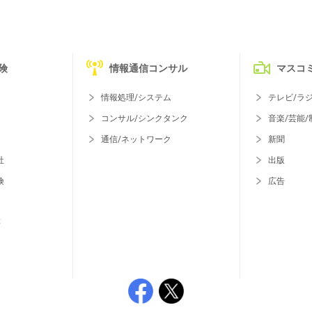
険
情報通信コンサル
マスコ
情報処理/システム
テレビ/ラ
コンサル/シンクタンク
音楽/芸能/
通信/ネットワーク
新聞
社
出版
険
広告
等