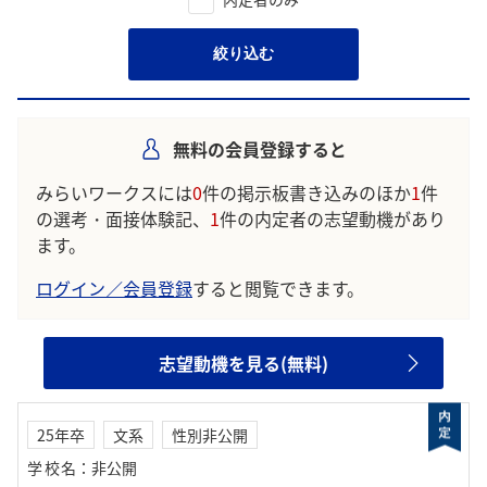
絞り込む
無料の会員登録すると
みらいワークスには
0
件の掲示板書き込みのほか
1
件
の選考・面接体験記、
1
件の内定者の志望動機があり
ます。
ログイン／会員登録
すると閲覧できます。
志望動機を見る(無料)
25年卒
文系
性別非公開
学校名
：
非公開