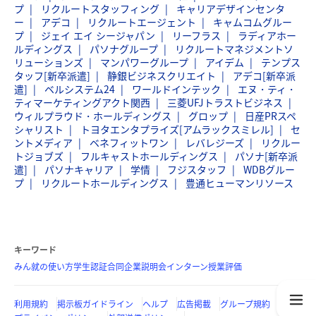
プ
リクルートスタッフィング
キャリアデザインセンタ
ー
アデコ
リクルートエージェント
キャムコムグルー
プ
ジェイ エイ シージャパン
リーフラス
ラディアホー
ルディングス
パソナグループ
リクルートマネジメントソ
リューションズ
マンパワーグループ
アイデム
テンプス
タッフ[新卒派遣]
静銀ビジネスクリエイト
アデコ[新卒派
遣]
ベルシステム24
ワールドインテック
エヌ・ティ・
ティマーケティングアクト関西
三菱UFJトラストビジネス
ウィルプラウド・ホールディングス
グロップ
日産PRスペ
シャリスト
トヨタエンタプライズ[アムラックスミレル]
セ
ントメディア
ベネフィットワン
レバレジーズ
リクルー
トジョブズ
フルキャストホールディングス
パソナ[新卒派
遣]
パソナキャリア
学情
フジスタッフ
WDBグルー
プ
リクルートホールディングス
豊通ヒューマンリソース
キーワード
みん就の使い方
学生認証
合同企業説明会
インターン
授業評価
利用規約
掲示板ガイドライン
ヘルプ
広告掲載
グループ規約