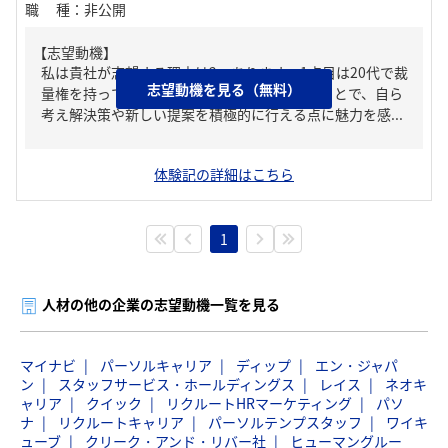
職種
：
非公開
【志望動機】
私は貴社が志望する理由は2つあります。1点目は20代で裁
志望動機を見る（無料）
量権を持って働ける環境です。裁量権を持つことで、自ら
考え解決策や新しい提案を積極的に行える点に魅力を感...
体験記の詳細はこちら
1
人材の他の企業の志望動機一覧を見る
マイナビ
パーソルキャリア
ディップ
エン・ジャパ
ン
スタッフサービス・ホールディングス
レイス
ネオキ
ャリア
クイック
リクルートHRマーケティング
パソ
ナ
リクルートキャリア
パーソルテンプスタッフ
ワイキ
ューブ
クリーク・アンド・リバー社
ヒューマングルー