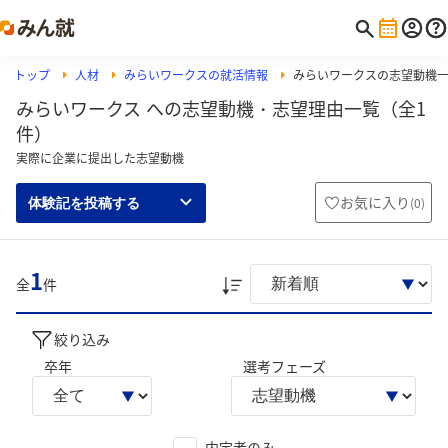
トップ
人材
みらいワークスの就活情報
みらいワークスの志望動機
みらいワークス への志望動機・志望理由一覧（全1
件）
実際に企業に提出した志望動機
お気に入り
(
0
)
体験記を投稿する
1
全
件
絞り込み
卒年
選考フェーズ
内定者のみ