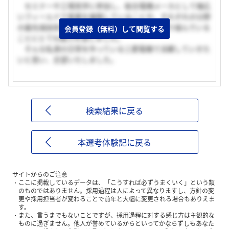
セミナーや工場見学に参加し、総合電機メーカとして幅広
いフィールドで事業を展開していることや、それぞれの分野
の最先端技術を融合した、新しい技術開発に取り組んでいる
会員登録（無料）して閲覧する
ことにとても魅力を感じました。
そんな私達の日常を作っている三菱電機で活躍していきた
いと思い、志望いたしました。
検索結果に戻る
本選考体験記に戻る
サイトからのご注意
ここに掲載しているデータは、「こうすれば必ずうまくいく」という類
のものではありません。採用過程は人によって異なりますし、方針の変
更や採用担当者が変わることで前年と大幅に変更される場合もありえま
す。
また、言うまでもないことですが、採用過程に対する感じ方は主観的な
ものに過ぎません。他人が誉めているからといってかならずしもあなた