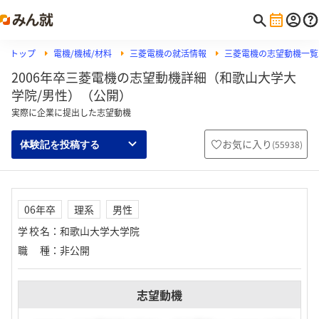
トップ
電機/機械/材料
三菱電機の就活情報
三菱電機の志望動機一覧
2006年卒三菱電機の志望動機詳細（和歌山大学大
学院/男性）（公開）
実際に企業に提出した志望動機
お気に入り
(
55938
)
体験記を投稿する
06年卒
理系
男性
学校名
：
和歌山大学大学院
職種
：
非公開
志望動機