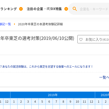
業ランキング
注目の企業・IT/DX特集
験記一覧
2020年卒東芝の本選考体験記詳細
注目の企業特集
みんなのIT業界新卒就職人気企業ランキング
みんな
[27卒] 本選考体験記投稿キャンペーン
28卒 注目企業特集
27卒 注目企業特集
みんなのDX企業就職ブランド調査
東芝の選考対策(2019/06/10公開)
お気に入り
(
411
注目のIT・DX企業特集
28卒 IT・DX企業特集
27卒 IT・DX企業特集
28卒
みんなのIT業界新卒就職人気企業ランキング
みんな
？あなたの就活体験は、これから東芝を志望する後輩へのエールになります！
企業研究
一覧
2019年
2020
1
12
1
2
3
4
5
6
7
8
9
10
11
12
1
2