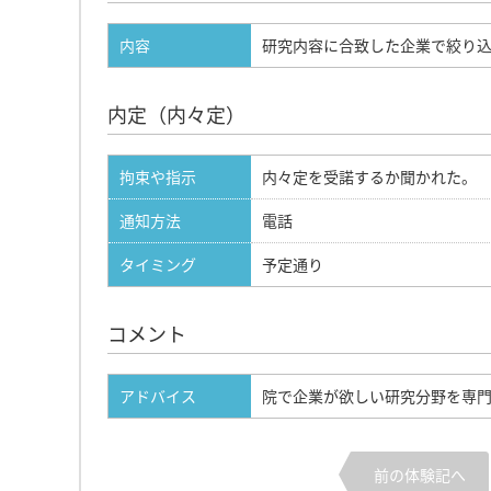
内容
研究内容に合致した企業で絞り
内定（内々定）
拘束や指示
内々定を受諾するか聞かれた。
通知方法
電話
タイミング
予定通り
コメント
アドバイス
院で企業が欲しい研究分野を専門
前の体験記へ