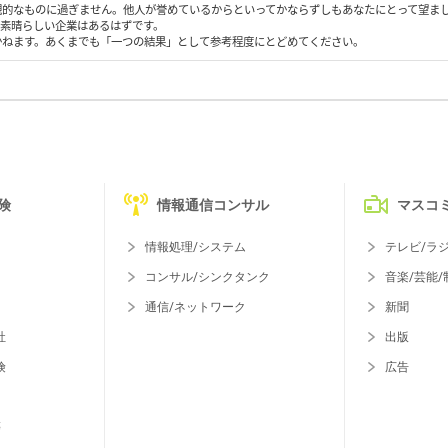
観的なものに過ぎません。他人が誉めているからといってかならずしもあなたにとって望ま
も素晴らしい企業はあるはずです。
かねます。あくまでも「一つの結果」として参考程度にとどめてください。
険
情報通信コンサル
マスコ
情報処理/システム
テレビ/ラ
コンサル/シンクタンク
音楽/芸能/
通信/ネットワーク
新聞
社
出版
険
広告
等