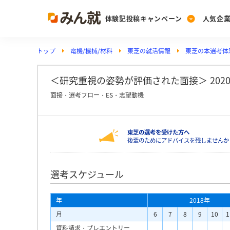
体験記投稿キャンペーン
人気企
トップ
電機/機械/材料
東芝の就活情報
東芝の本選考体
Post
Ranking
PickUp
投稿する
ランキングを見る
注目の企業特集
＜研究重視の姿勢が評価された面接＞ 2020年卒
面接・選考フロー・ES・志望動機
Vote
東芝の選考を受けた方へ
投票する
後輩のためにアドバイスを残しませんか
動画で知ろう！業界・
選考スケジュール
年
2018年
月
6
7
8
9
10
1
資料請求・プレエントリー