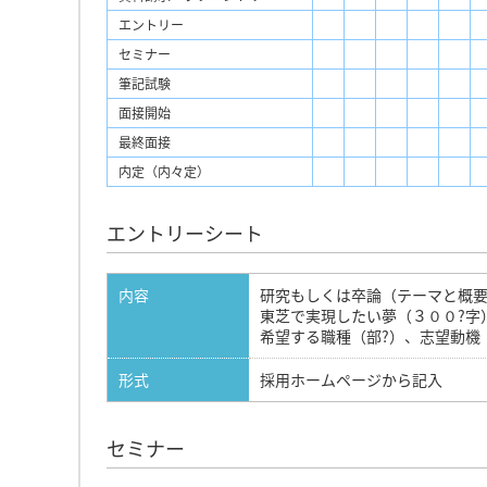
エントリー
セミナー
筆記試験
面接開始
最終面接
内定（内々定）
エントリーシート
内容
研究もしくは卒論（テーマと概要
東芝で実現したい夢（３００?字
希望する職種（部?）、志望動機
形式
採用ホームページから記入
セミナー