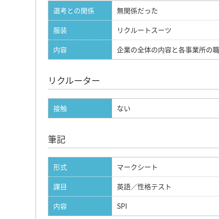
選考との関係
無関係だった
服装
リクルートスーツ
内容
企業の全体の内容と各事業所の
リクルーター
接触
ない
筆記
形式
マークシート
課目
英語／性格テスト
内容
SPI