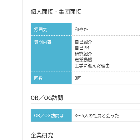
個人面接・集団面接
雰囲気
和やか
質問内容
自己紹介
自己PR
研究紹介
志望動機
工学に進んだ理由
回数
3回
OB／OG訪問
OB／OG訪問は
3〜5人の社員と会った
企業研究