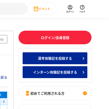
イベント
ログイン
ヘルプ
Event
の新卒就職人気企業ランキング
みんなのインターン人気企業ランキン
直近のイベント一覧
ログイン/会員登録
06
)
もっと見る
 IT・DX現場社員インタビュー
選考体験記を投稿する
の新卒就職人気企業ランキング
みんなのインターン人気企業ランキン
インターン体験記を投稿する
へ戻る
初めてご利用される方
年
3