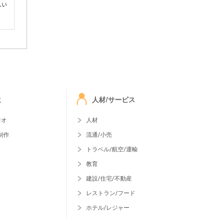
しい
ミ
人材/サービス
ジオ
人材
制作
流通/小売
トラベル/航空/運輸
教育
建設/住宅/不動産
レストラン/フード
ホテル/レジャー