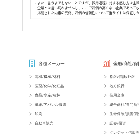
・また、言うまでもないことですが、採用過程に対する感じ方は主
企業とは言い切れませんし、ここで評価の高くない企業であって
・掲載された内容の真偽、評価の信頼性について当サイトは保証し
各種メーカー
金融/商社/保
電機/機械/材料
都銀/信託/外銀
医薬/化学/化粧品
地方銀行
食品/水産/農林
信用金庫
繊維/アパレル服飾
総合商社/専門商
印刷
生命保険/損害保
自動車販売
証券/投資
クレジット信販