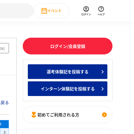
イベント
ログイン
ヘルプ
Event
の新卒就職人気企業ランキング
みんなのインターン人気企業ランキン
直近のイベント一覧
ログイン/会員登録
06
)
もっと見る
 IT・DX現場社員インタビュー
選考体験記を投稿する
の新卒就職人気企業ランキング
みんなのインターン人気企業ランキン
インターン体験記を投稿する
へ戻る
初めてご利用される方
年
3