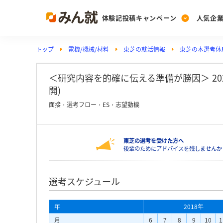
体験記投稿キャンペーン
人気企
トップ
電機/機械/材料
東芝の就活情報
東芝の本選考体
Post
Ranking
PickUp
投稿する
ランキングを見る
注目の企業特集
＜研究内容を的確に伝える準備が勝因＞ 2020
開)
面接・選考フロー・ES・志望動機
Vote
投票する
東芝の選考を受けた方へ
動画で知ろう！業界・
後輩のためにアドバイスを残しませんか
選考スケジュール
年
2018年
月
6
7
8
9
10
1