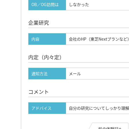
OB／OG訪問は
しなかった
企業研究
内容
会社のHP（東芝Nextプランな
内定（内々定）
通知方法
メール
コメント
アドバイス
自分の研究についてしっかり理
前の体験記へ