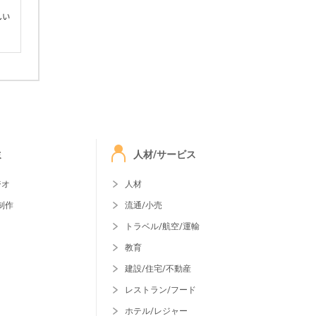
しい
ミ
人材/サービス
ジオ
人材
制作
流通/小売
トラベル/航空/運輸
教育
建設/住宅/不動産
レストラン/フード
ホテル/レジャー