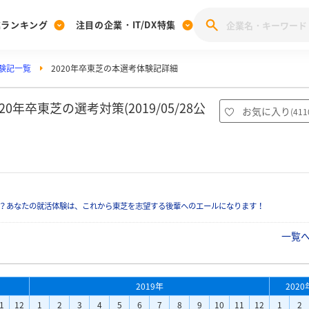
業ランキング
注目の企業・IT/DX特集
験記一覧
2020年卒東芝の本選考体験記詳細
注目の企業特集
みんなのIT業界新卒就職人気企業ランキング
みんな
[27卒] 本選考体験記投稿キャンペーン
28卒 注目企業特集
27卒 注目企業特集
みんなのDX企業就職ブランド調査
年卒東芝の選考対策(2019/05/28公
お気に入り
(
411
注目のIT・DX企業特集
28卒 IT・DX企業特集
27卒 IT・DX企業特集
28卒
みんなのIT業界新卒就職人気企業ランキング
みんな
企業研究
？あなたの就活体験は、これから東芝を志望する後輩へのエールになります！
一覧
2019年
2020
1
12
1
2
3
4
5
6
7
8
9
10
11
12
1
2