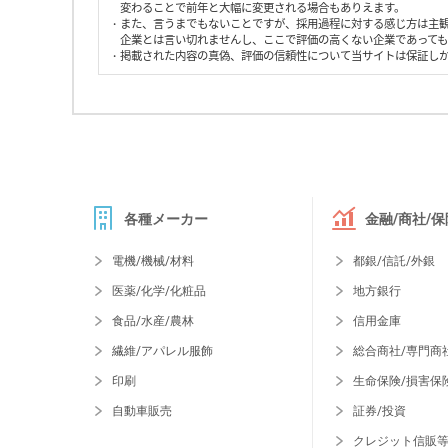
変わることで前年と大幅に変更される場合もありえます。
・また、言うまでもないことですが、採用過程に対する感じ方は主
企業とは言い切れませんし、ここで評価の高くない企業であって
・掲載された内容の真偽、評価の信頼性について当サイトは保証し
各種メーカー
金融/商社/保
電機/機械/材料
都銀/信託/外銀
医薬/化学/化粧品
地方銀行
食品/水産/農林
信用金庫
繊維/アパレル服飾
総合商社/専門商
印刷
生命保険/損害保
自動車販売
証券/投資
クレジット信販