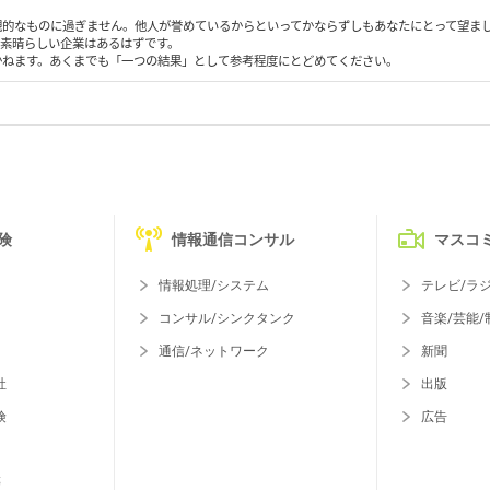
観的なものに過ぎません。他人が誉めているからといってかならずしもあなたにとって望ま
も素晴らしい企業はあるはずです。
かねます。あくまでも「一つの結果」として参考程度にとどめてください。
険
情報通信コンサル
マスコ
情報処理/システム
テレビ/ラ
コンサル/シンクタンク
音楽/芸能/
通信/ネットワーク
新聞
社
出版
険
広告
等