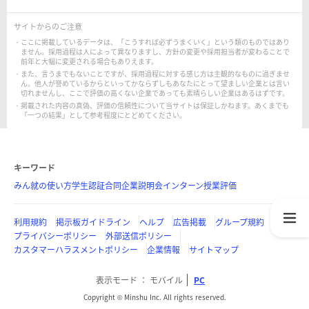
サイトからのご注意
ここに掲載しているデータは、「こうすれば必ずうまくいく」という類のものではあり
ません。採用過程は人によって異なりますし、方針の変更や採用担当者が変わることで
前年と大幅に変更される場合もありえます。
また、言うまでもないことですが、採用過程に対する感じ方は主観的なものに過ぎませ
ん。他人が誉めているからといってかならずしもあなたにとって望ましい企業とは言い
切れませんし、ここで評価の高くない企業であっても素晴らしい企業はあるはずです。
掲載された内容の真偽、評価の信頼性について当サイトは保証しかねます。あくまでも
「一つの結果」として参考程度にとどめてください。
キーワード
みん就の使い方
学生認証
合同企業説明会
インターン
授業評価
利用規約
掲示板ガイドライン
ヘルプ
広告掲載
グループ規約
プライバシーポリシー
外部送信ポリシー
カスタマーハラスメントポリシー
企業情報
サイトマップ
表示モード
モバイル
PC
Copyright © Minshu Inc. All rights reserved.