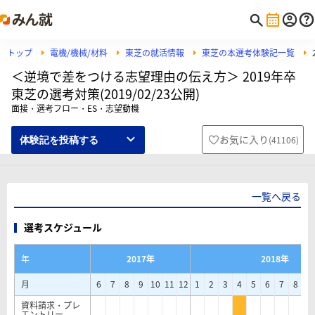
トップ
電機/機械/材料
東芝の就活情報
東芝の本選考体験記一覧
＜逆境で差をつける志望理由の伝え方＞ 2019年卒
東芝の選考対策(2019/02/23公開)
面接・選考フロー・ES・志望動機
お気に入り
(
41106
)
体験記を投稿する
一覧へ戻る
選考スケジュール
年
2017年
2018年
月
6
7
8
9
10
11
12
1
2
3
4
5
6
7
8
9
資料請求・プレ
エントリー