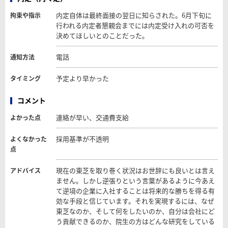
内定自体は最終面接の翌日に知らされた。6月下旬に
拘束や指示
行われる内定者懇親会までには内定受け入れの可否を
決めてほしいとのことだった。
電話
通知方法
予定より早かった
タイミング
コメント
連絡が早い、交通費支給
よかった点
採用基準が不透明
よくなかった
点
現在の東芝を取り巻く状況はお世辞にも良いとは言え
アドバイス
ません。しかし逆張りという言葉があるように今あえ
て逆境の企業に入社することは将来的な勝ちを得る有
効な手段と信じています。それを実現するには、なぜ
東芝なのか、そして何をしたいのか、自分は会社にど
う貢献できるのか、院生の方はどんな研究をしている