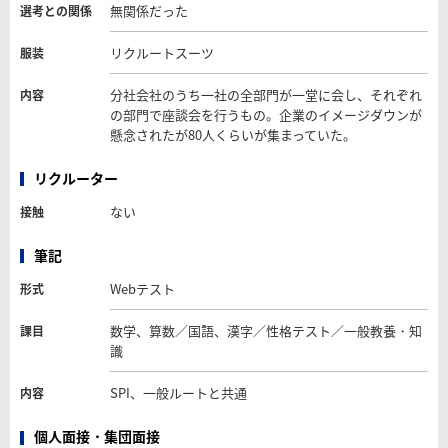
無関係だった
選考との関係
リクルートスーツ
服装
分社会社のうち一社の全部門が一堂に会し、それぞれ
内容
の部門で座談会を行うもの。企業のイメージダウンが
懸念されたが80人くらいが集まっていた。
リクルーター
ない
接触
筆記
Webテスト
形式
数学、算数／国語、漢字／性格テスト／一般教養・知
課目
識
SPI、一般ルートと共通
内容
個人面接・集団面接