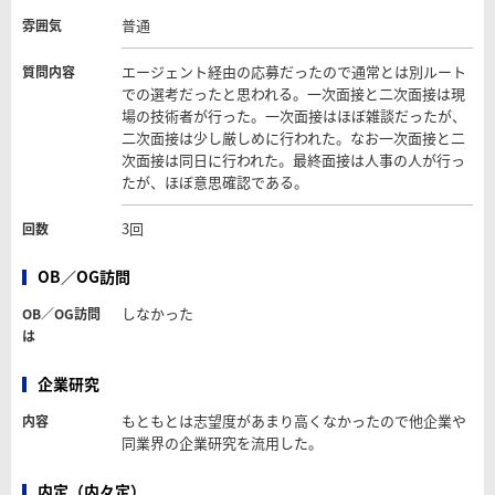
普通
雰囲気
エージェント経由の応募だったので通常とは別ルート
質問内容
での選考だったと思われる。一次面接と二次面接は現
場の技術者が行った。一次面接はほぼ雑談だったが、
二次面接は少し厳しめに行われた。なお一次面接と二
次面接は同日に行われた。最終面接は人事の人が行っ
たが、ほぼ意思確認である。
3回
回数
OB／OG訪問
しなかった
OB／OG訪問
は
企業研究
もともとは志望度があまり高くなかったので他企業や
内容
同業界の企業研究を流用した。
内定（内々定）