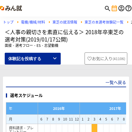
トップ
電機/機械/材料
東芝の就活情報
東芝の本選考体験記一覧
＜人事の親切さを素直に伝える＞ 2018年卒東芝の
選考対策(2019/01/17公開)
面接・選考フロー・ES・志望動機
お気に入り
(
41106
)
体験記を投稿する
一覧へ戻る
選考スケジュール
年
2016年
2017年
月
6
7
8
9
10
11
12
1
2
3
4
5
6
7
8
9
資料請求・プレ
エントリー