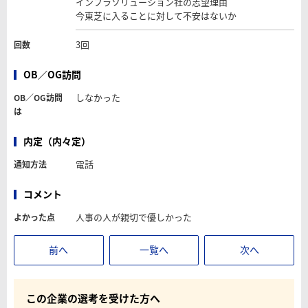
インフラソリューション社の志望理由
今東芝に入ることに対して不安はないか
3回
回数
OB／OG訪問
しなかった
OB／OG訪問
は
内定（内々定）
電話
通知方法
コメント
人事の人が親切で優しかった
よかった点
前へ
一覧へ
次へ
この企業の選考を受けた方へ