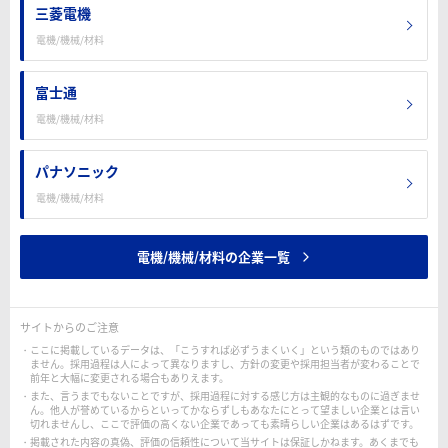
三菱電機
電機/機械/材料
富士通
電機/機械/材料
パナソニック
電機/機械/材料
電機/機械/材料の企業一覧
サイトからのご注意
ここに掲載しているデータは、「こうすれば必ずうまくいく」という類のものではあり
ません。採用過程は人によって異なりますし、方針の変更や採用担当者が変わることで
前年と大幅に変更される場合もありえます。
また、言うまでもないことですが、採用過程に対する感じ方は主観的なものに過ぎませ
ん。他人が誉めているからといってかならずしもあなたにとって望ましい企業とは言い
切れませんし、ここで評価の高くない企業であっても素晴らしい企業はあるはずです。
掲載された内容の真偽、評価の信頼性について当サイトは保証しかねます。あくまでも