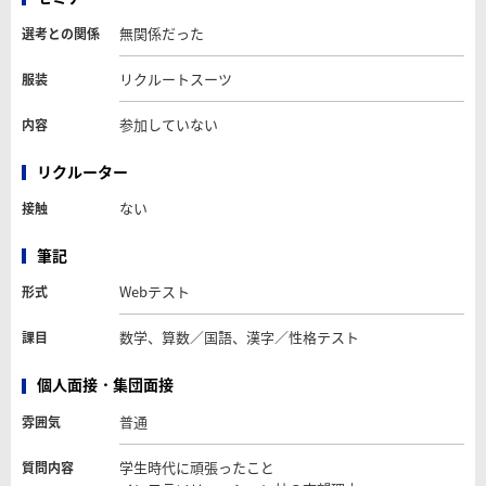
無関係だった
選考との関係
リクルートスーツ
服装
参加していない
内容
リクルーター
ない
接触
筆記
Webテスト
形式
数学、算数／国語、漢字／性格テスト
課目
個人面接・集団面接
普通
雰囲気
学生時代に頑張ったこと
質問内容