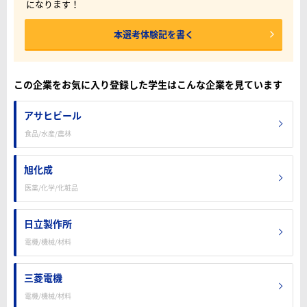
になります！
本選考体験記を書く
この企業をお気に入り登録した学生はこんな企業を見ています
アサヒビール
食品/水産/農林
旭化成
医薬/化学/化粧品
日立製作所
電機/機械/材料
三菱電機
電機/機械/材料