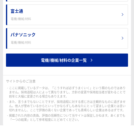
富士通
電機/機械/材料
パナソニック
電機/機械/材料
電機/機械/材料の企業一覧
サイトからのご注意
ここに掲載しているデータは、「こうすれば必ずうまくいく」という類のものではあり
ません。採用過程は人によって異なりますし、方針の変更や採用担当者が変わることで
前年と大幅に変更される場合もありえます。
また、言うまでもないことですが、採用過程に対する感じ方は主観的なものに過ぎませ
ん。他人が誉めているからといってかならずしもあなたにとって望ましい企業とは言い
切れませんし、ここで評価の高くない企業であっても素晴らしい企業はあるはずです。
掲載された内容の真偽、評価の信頼性について当サイトは保証しかねます。あくまでも
「一つの結果」として参考程度にとどめてください。