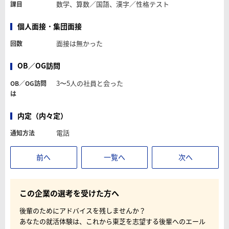
数学、算数／国語、漢字／性格テスト
課目
個人面接・集団面接
面接は無かった
回数
OB／OG訪問
3〜5人の社員と会った
OB／OG訪問
は
内定（内々定）
電話
通知方法
前へ
一覧へ
次へ
この企業の選考を受けた方へ
後輩のためにアドバイスを残しませんか？
あなたの就活体験は、これから東芝を志望する後輩へのエール