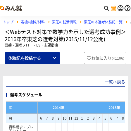
トップ
電機/機械/材料
東芝の就活情報
東芝の本選考体験記一覧
＜Webテスト対策で数学力を示した選考成功事例＞
2016年卒東芝の選考対策(2015/11/12公開)
面接・選考フロー・ES・志望動機
お気に入り
(
41106
)
体験記を投稿する
一覧へ戻る
選考スケジュール
年
2014年
2015年
月
6
7
8
9
10
11
12
1
2
3
4
5
6
7
8
9
資料請求・プレ
エントリー