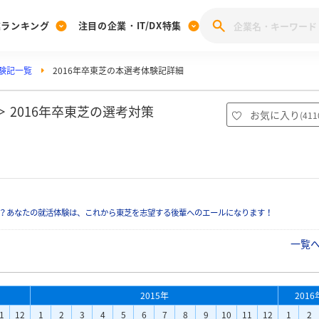
業ランキング
注目の企業・IT/DX特集
験記一覧
2016年卒東芝の本選考体験記詳細
注目の企業特集
みんなのIT業界新卒就職人気企業ランキング
みんな
[27卒] 本選考体験記投稿キャンペーン
28卒 注目企業特集
27卒 注目企業特集
みんなのDX企業就職ブランド調査
2016年卒東芝の選考対策
お気に入り
(
411
注目のIT・DX企業特集
28卒 IT・DX企業特集
27卒 IT・DX企業特集
28卒
みんなのIT業界新卒就職人気企業ランキング
みんな
企業研究
？あなたの就活体験は、これから東芝を志望する後輩へのエールになります！
一覧
2015年
2016
1
12
1
2
3
4
5
6
7
8
9
10
11
12
1
2