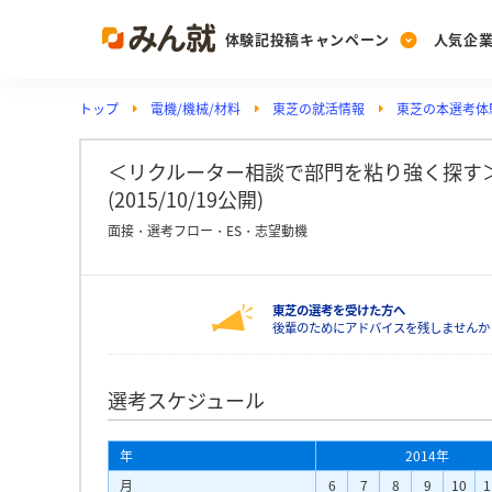
体験記投稿キャンペーン
人気企
トップ
電機/機械/材料
東芝の就活情報
東芝の本選考体
Post
Ranking
PickUp
投稿する
ランキングを見る
注目の企業特集
＜リクルーター相談で部門を粘り強く探す＞ 
(2015/10/19公開)
面接・選考フロー・ES・志望動機
Vote
投票する
東芝の選考を受けた方へ
動画で知ろう！業界・
後輩のためにアドバイスを残しませんか
選考スケジュール
年
2014年
月
6
7
8
9
10
1