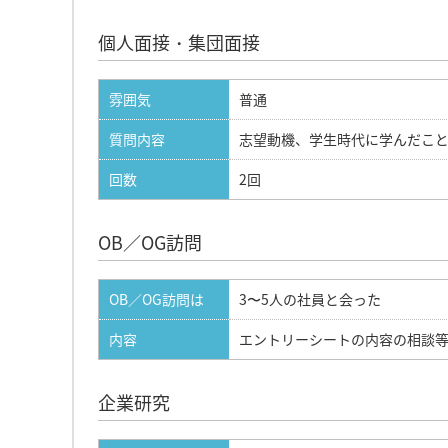
個人面接・集団面接
雰囲気
普通
質問内容
志望動機、学生時代に学んだこ
回数
2回
OB／OG訪問
OB／OG訪問は
3〜5人の社員と会った
内容
エントリーシートの内容の相談
企業研究