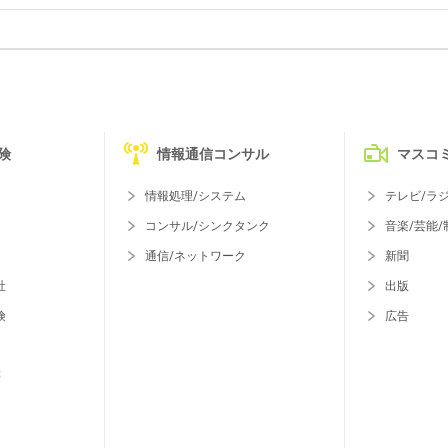
険
情報通信コンサル
マスコ
情報処理/システム
テレビ/ラ
コンサル/シンクタンク
音楽/芸能/
通信/ネットワーク
新聞
社
出版
険
広告
等