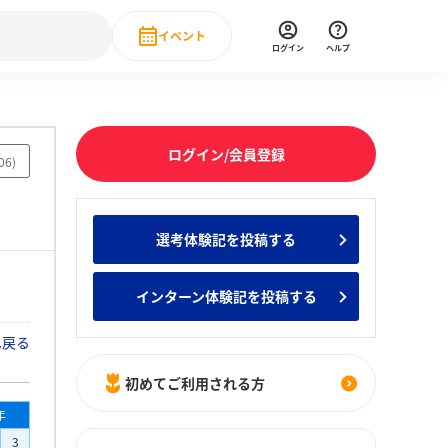
イベント
ログイン
ヘルプ
Event
の新卒就職人気企業ランキング
みんなのインターン人気企業ランキン
直近のイベント一覧
ログイン/会員登録
06
)
もっと見る
 IT・DX現場社員インタビュー
選考体験記を投稿する
の新卒就職人気企業ランキング
みんなのインターン人気企業ランキン
インターン体験記を投稿する
へ戻る
初めてご利用される方
年
3