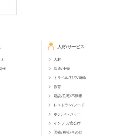
ミ
人材/サービス
ジオ
人材
制作
流通/小売
トラベル/航空/運輸
教育
建設/住宅/不動産
レストラン/フード
ホテル/レジャー
インフラ/官公庁
医療/福祉/その他