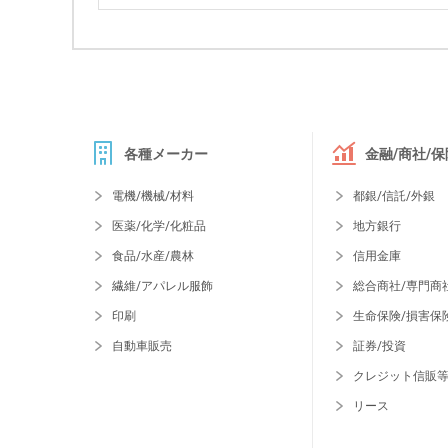
各種メーカー
金融/商社/保
電機/機械/材料
都銀/信託/外銀
医薬/化学/化粧品
地方銀行
食品/水産/農林
信用金庫
繊維/アパレル服飾
総合商社/専門商
印刷
生命保険/損害保
自動車販売
証券/投資
クレジット信販
リース