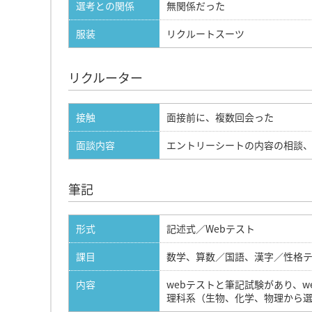
選考との関係
無関係だった
服装
リクルートスーツ
リクルーター
接触
面接前に、複数回会った
面談内容
エントリーシートの内容の相談
筆記
形式
記述式／Webテスト
課目
数学、算数／国語、漢字／性格
内容
webテストと筆記試験があり、
理科系（生物、化学、物理から