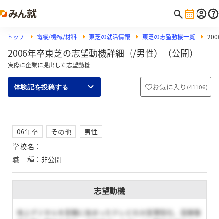
トップ
電機/機械/材料
東芝の就活情報
東芝の志望動機一覧
20
2006年卒東芝の志望動機詳細（/男性）（公開）
実際に企業に提出した志望動機
お気に入り
(
41106
)
体験記を投稿する
06年卒
その他
男性
学校名
：
職種
：
非公開
志望動機
地上デジタルを契機に始まったテレビの大型薄型化、高解像