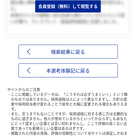
度化等に興味を持ち、次世代ディスプレイに興味を持ちまし
会員登録（無料）して閲覧する
た。
未来のテレビの開発に自分自身も携わっていきたいという思
いが募り、ディスプレイ・部品材料統括に志望しました。
検索結果に戻る
本選考体験記に戻る
サイトからのご注意
ここに掲載しているデータは、「こうすれば必ずうまくいく」という類
のものではありません。採用過程は人によって異なりますし、方針の変
更や採用担当者が変わることで前年と大幅に変更される場合もありえま
す。
また、言うまでもないことですが、採用過程に対する感じ方は主観的な
ものに過ぎません。他人が誉めているからといってかならずしもあなた
にとって望ましい企業とは言い切れませんし、ここで評価の高くない企
業であっても素晴らしい企業はあるはずです。
掲載された内容の真偽、評価の信頼性について当サイトは保証しかねま