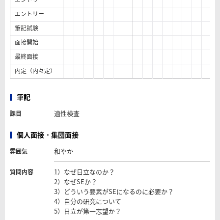
エントリー
筆記試験
面接開始
最終面接
内定（内々定）
筆記
適性検査
課目
個人面接・集団面接
和やか
雰囲気
1）なぜ日立なのか？
質問内容
2）なぜSEか？
3）どういう要素がSEになるのに必要か？
4）自分の研究について
5）日立が第一志望か？