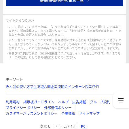
サイトからのご注意
ここに掲載しているデータは、「こうすれば必ずうまくいく」という類のものではあり
ません。採用過程は人によって異なりますし、方針の変更や採用担当者が変わることで
前年と大幅に変更される場合もありえます。
また、言うまでもないことですが、採用過程に対する感じ方は主観的なものに過ぎませ
ん。他人が誉めているからといってかならずしもあなたにとって望ましい企業とは言い
切れませんし、ここで評価の高くない企業であっても素晴らしい企業はあるはずです。
掲載された内容の真偽、評価の信頼性について当サイトは保証しかねます。あくまでも
「一つの結果」として参考程度にとどめてください。
キーワード
みん就の使い方
学生認証
合同企業説明会
インターン
授業評価
利用規約
掲示板ガイドライン
ヘルプ
広告掲載
グループ規約
プライバシーポリシー
外部送信ポリシー
カスタマーハラスメントポリシー
企業情報
サイトマップ
表示モード
モバイル
PC