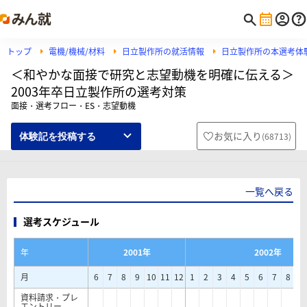
トップ
電機/機械/材料
日立製作所の就活情報
日立製作所の本選考体
＜和やかな面接で研究と志望動機を明確に伝える＞
2003年卒日立製作所の選考対策
面接・選考フロー・ES・志望動機
お気に入り
(
68713
)
体験記を投稿する
一覧へ戻る
選考スケジュール
年
2001年
2002年
月
6
7
8
9
10
11
12
1
2
3
4
5
6
7
8
9
資料請求・プレ
エントリー