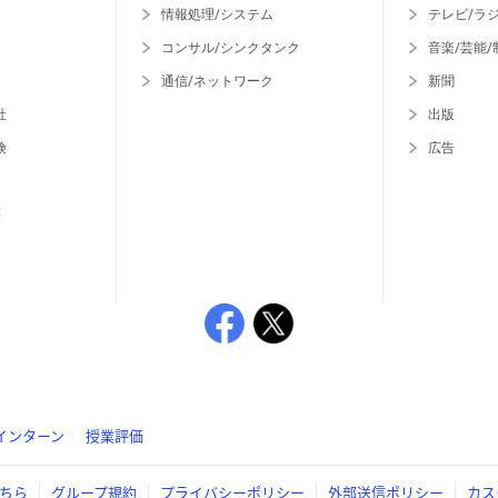
情報処理/システム
テレビ/ラ
コンサル/シンクタンク
音楽/芸能/
通信/ネットワーク
新聞
社
出版
険
広告
等
インターン
授業評価
ちら
グループ規約
プライバシーポリシー
外部送信ポリシー
カス