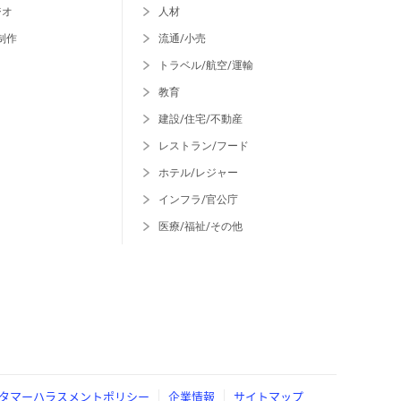
ジオ
人材
制作
流通/小売
トラベル/航空/運輸
教育
建設/住宅/不動産
レストラン/フード
ホテル/レジャー
インフラ/官公庁
医療/福祉/その他
タマーハラスメントポリシー
企業情報
サイトマップ