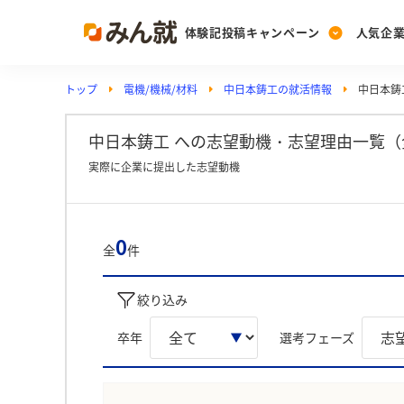
体験記投稿キャンペーン
人気企
トップ
電機/機械/材料
中日本鋳工の就活情報
中日本鋳
Post
Ranking
PickUp
投稿する
ランキングを見る
注目の企業特集
中日本鋳工 への志望動機・志望理由一覧（
実際に企業に提出した志望動機
Vote
投票する
0
全
件
動画で知ろう！業界・
絞り込み
卒年
選考フェーズ