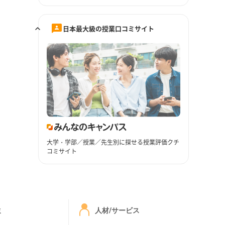
日本最大級の授業口コミサイト
大学・学部／授業／先生別に探せる授業評価クチ
コミサイト
ミ
人材/サービス