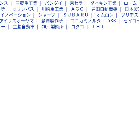
ンス
三菱重工業
バンダイ
京セラ
ダイキン工業
ローム
作所
オリンパス
川崎重工業
ＡＧＣ
豊田自動織機
日本製
スイノベーション
シャープ
ＳＵＢＡＲＵ
オムロン
ブリヂス
アイリスオーヤマ
島津製作所
コニカミノルタ
YKK
セイコ
ミー
三菱自動車
神戸製鋼所
コクヨ
ＩＨＩ