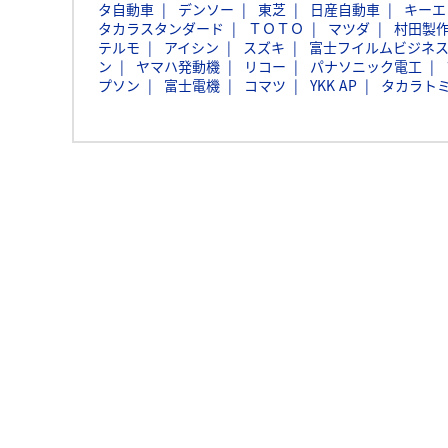
タ自動車
デンソー
東芝
日産自動車
キーエ
タカラスタンダード
ＴＯＴＯ
マツダ
村田製
テルモ
アイシン
スズキ
富士フイルムビジネ
ン
ヤマハ発動機
リコー
パナソニック電工
プソン
富士電機
コマツ
YKK AP
タカラト