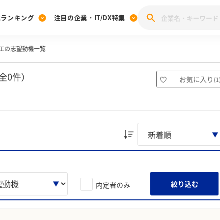
業ランキング
注目の企業・IT/DX特集
工の志望動機一覧
注目の企業特集
みんなのIT業界新卒就職人気企業ランキング
みんな
[27卒] 本選考体験記投稿キャンペーン
28卒 注目企業特集
27卒 注目企業特集
みんなのDX企業就職ブランド調査
全0件）
お気に入り
(
1
注目のIT・DX企業特集
28卒 IT・DX企業特集
27卒 IT・DX企業特集
28卒
みんなのIT業界新卒就職人気企業ランキング
みんな
企業研究
絞り込む
内定者のみ