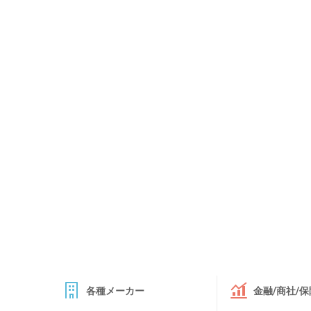
各種メーカー
金融/商社/保