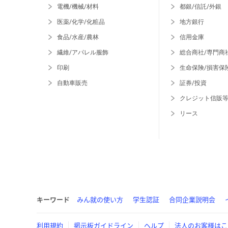
電機/機械/材料
都銀/信託/外銀
医薬/化学/化粧品
地方銀行
食品/水産/農林
信用金庫
繊維/アパレル服飾
総合商社/専門商
印刷
生命保険/損害保
自動車販売
証券/投資
クレジット信販
リース
キーワード
みん就の使い方
学生認証
合同企業説明会
利用規約
掲示板ガイドライン
ヘルプ
法人のお客様はこ