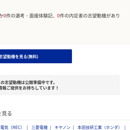
か
0
件の選考・面接体験記、
0
件の内定者の志望動機があり
。
志望動機を見る(無料)
工の志望動機は公開準備中です。
情報ご提供をお待ちしています！
を見る
電気（NEC）
三菱電機
キヤノン
本田技研工業（ホンダ）