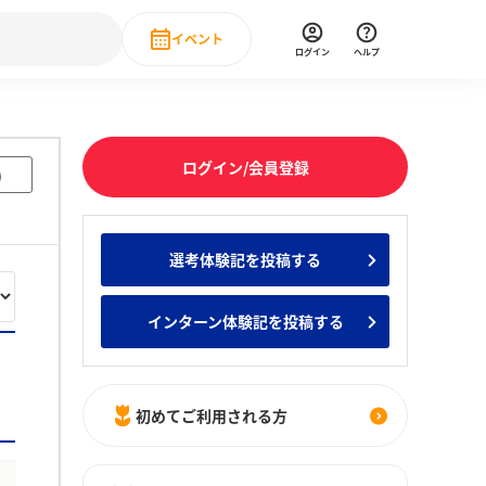
イベント
ログイン
ヘルプ
Event
の新卒就職人気企業ランキング
みんなのインターン人気企業ランキン
直近のイベント一覧
ログイン/会員登録
)
もっと見る
 IT・DX現場社員インタビュー
選考体験記を投稿する
の新卒就職人気企業ランキング
みんなのインターン人気企業ランキン
インターン体験記を投稿する
初めてご利用される方