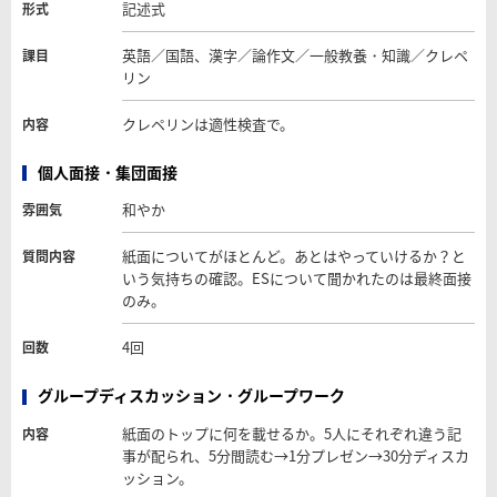
記述式
形式
英語／国語、漢字／論作文／一般教養・知識／クレペ
課目
リン
クレペリンは適性検査で。
内容
個人面接・集団面接
和やか
雰囲気
紙面についてがほとんど。あとはやっていけるか？と
質問内容
いう気持ちの確認。ESについて聞かれたのは最終面接
のみ。
4回
回数
グループディスカッション・グループワーク
紙面のトップに何を載せるか。5人にそれぞれ違う記
内容
事が配られ、5分間読む→1分プレゼン→30分ディスカ
ッション。