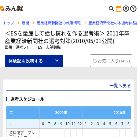
トップ
新聞
産業経済新聞社の就活情報
産業経済新聞社の本選考体験
＜ESを量産して話し慣れを作る選考術＞ 2011年卒
産業経済新聞社の選考対策(2010/05/01公開)
面接・選考フロー・ES・志望動機
お気に入り
(
3407
)
体験記を投稿する
一覧へ戻る
選考スケジュール
年
2009年
2010年
月
6
7
8
9
10
11
12
1
2
3
4
5
6
7
8
9
資料請求・プレ
エントリー