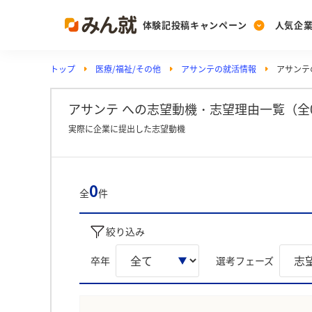
体験記投稿キャンペーン
人気企
トップ
医療/福祉/その他
アサンテの就活情報
アサンテ
Post
Ranking
PickUp
投稿する
ランキングを見る
注目の企業特集
アサンテ への志望動機・志望理由一覧（全
実際に企業に提出した志望動機
Vote
投票する
0
全
件
動画で知ろう！業界・
絞り込み
卒年
選考フェーズ