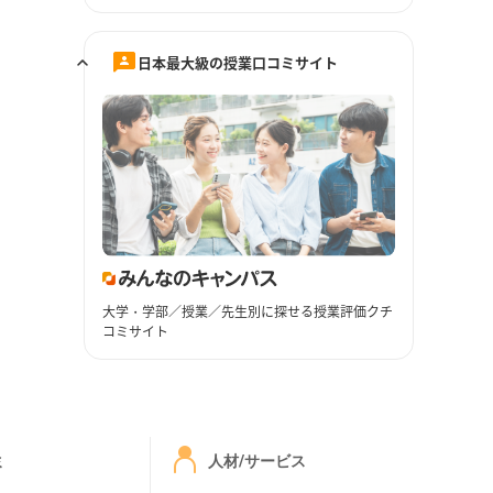
日本最大級の授業口コミサイト
大学・学部／授業／先生別に探せる授業評価クチ
コミサイト
ミ
人材/サービス