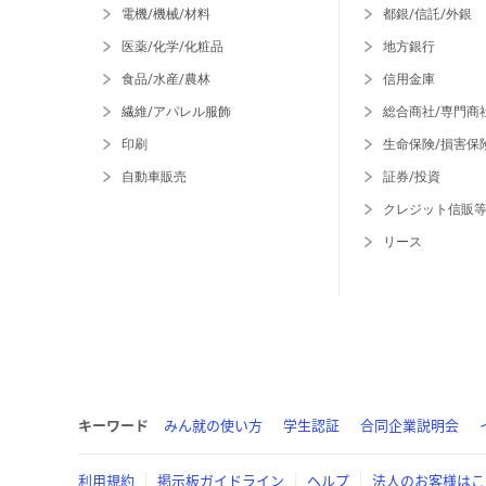
電機/機械/材料
都銀/信託/外銀
医薬/化学/化粧品
地方銀行
食品/水産/農林
信用金庫
繊維/アパレル服飾
総合商社/専門商
印刷
生命保険/損害保
自動車販売
証券/投資
クレジット信販
リース
キーワード
みん就の使い方
学生認証
合同企業説明会
利用規約
掲示板ガイドライン
ヘルプ
法人のお客様はこ