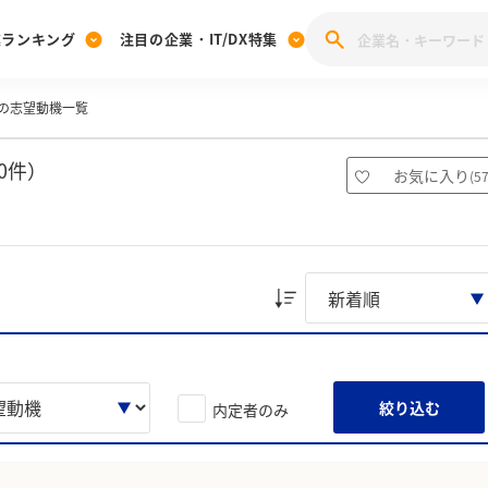
業ランキング
注目の企業・IT/DX特集
の志望動機一覧
注目の企業特集
みんなのIT業界新卒就職人気企業ランキング
みんな
[27卒] 本選考体験記投稿キャンペーン
28卒 注目企業特集
27卒 注目企業特集
みんなのDX企業就職ブランド調査
0件）
お気に入り
(
5
注目のIT・DX企業特集
28卒 IT・DX企業特集
27卒 IT・DX企業特集
28卒
みんなのIT業界新卒就職人気企業ランキング
みんな
企業研究
絞り込む
内定者のみ