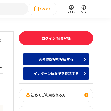
イベント
ログイン
ヘルプ
Event
の新卒就職人気企業ランキング
みんなのインターン人気企業ランキン
直近のイベント一覧
ログイン/会員登録
7
)
もっと見る
 IT・DX現場社員インタビュー
選考体験記を投稿する
の新卒就職人気企業ランキング
みんなのインターン人気企業ランキン
インターン体験記を投稿する
初めてご利用される方