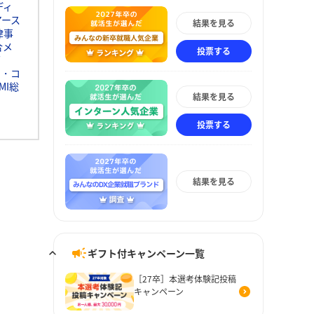
ディ
アース
結果を見る
律事
合メ
投票する
グ
ト・コ
MI総
結果を見る
投票する
結果を見る
ギフト付キャンペーン一覧
［27卒］本選考体験記投稿
キャンペーン