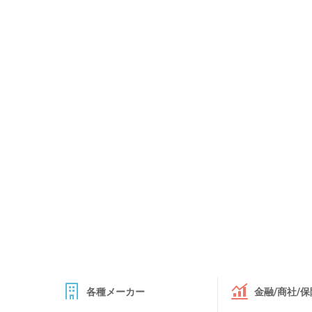
各種メーカー
金融/商社/保