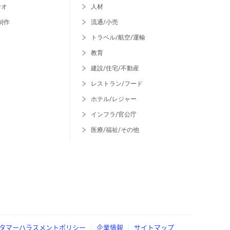
ジオ
人材
制作
流通/小売
トラベル/航空/運輸
教育
建設/住宅/不動産
レストラン/フード
ホテル/レジャー
インフラ/官公庁
医療/福祉/その他
タマーハラスメントポリシー
企業情報
サイトマップ