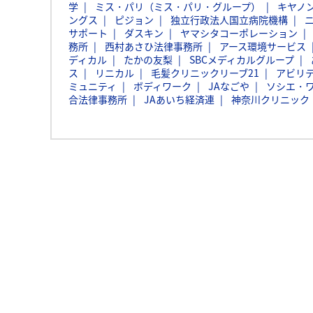
学
ミス・パリ（ミス・パリ・グループ）
キヤノ
ングス
ピジョン
独立行政法人国立病院機構
サポート
ダスキン
ヤマシタコーポレーション
務所
西村あさひ法律事務所
アース環境サービス
ディカル
たかの友梨
SBCメディカルグループ
ス
リニカル
毛髪クリニックリーブ21
アビリ
ミュニティ
ボディワーク
JAなごや
ソシエ・
合法律事務所
JAあいち経済連
神奈川クリニック