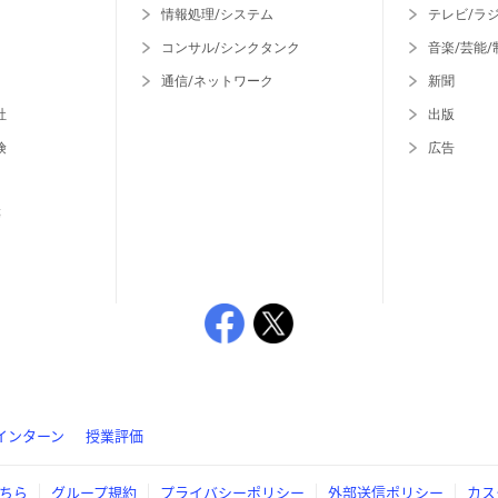
情報処理/システム
テレビ/ラ
コンサル/シンクタンク
音楽/芸能/
通信/ネットワーク
新聞
社
出版
険
広告
等
インターン
授業評価
ちら
グループ規約
プライバシーポリシー
外部送信ポリシー
カス