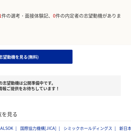
1
件の選考・面接体験記、
0
件の内定者の志望動機がありま
。
志望動機を見る(無料)
の志望動機は公開準備中です。
情報ご提供をお待ちしています！
覧を見る
ALSOK
国際協力機構[JICA]
シミックホールディングス
新日