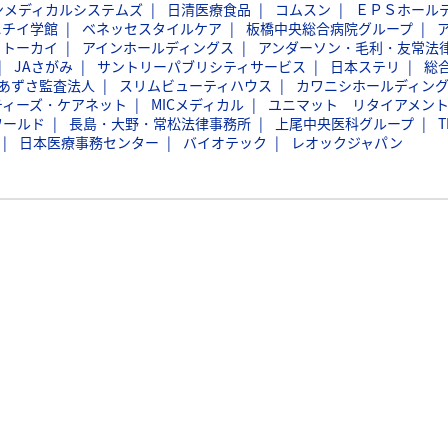
ンメディカルシステムズ
日清医療食品
コムスン
ＥＰＳホール
ニチイ学館
ベネッセスタイルケア
板橋中央総合病院グループ
トーカイ
アインホールディングス
アンダーソン・毛利・友常法
JAさがみ
サントリーパブリシティサービス
日本ステリ
総
あずさ監査法人
スリムビューティハウス
カワニシホールディン
ティーズ・ケアネット
MICメディカル
ユニマット リタイアメン
ワールド
長島・大野・常松法律事務所
上尾中央医科グループ
T
日本医療事務センター
バイオテック
レオックジャパン