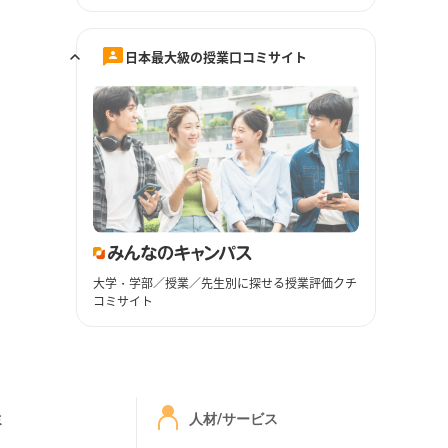
日本最大級の授業口コミサイト
大学・学部／授業／先生別に探せる授業評価クチ
コミサイト
ミ
人材/サービス