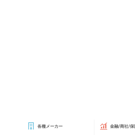
各種メーカー
金融/商社/保