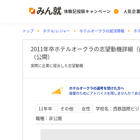
体験記投稿キャンペーン
人気企
トップ
ホテル/レジャー
ホテルオークラの就活情報
ホ
Post
Ranking
PickUp
投稿する
ランキングを見る
注目の企業特集
2011年卒ホテルオークラの志望動機詳細
（公開）
実際に企業に提出した志望動機
Vote
投票する
ホテルオークラの選考を受けた方へ
動画で知ろう！業界・
後輩のためにアドバイスを残しませんか？あ
11年卒
その他
女性
学校名
：
西鉄国際ビジ
職種
：
非公開