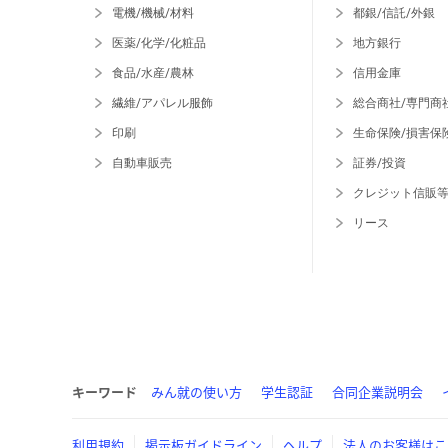
電機/機械/材料
都銀/信託/外銀
医薬/化学/化粧品
地方銀行
食品/水産/農林
信用金庫
繊維/アパレル服飾
総合商社/専門商
印刷
生命保険/損害保
自動車販売
証券/投資
クレジット信販
リース
キーワード
みん就の使い方
学生認証
合同企業説明会
利用規約
掲示板ガイドライン
ヘルプ
法人のお客様はこ