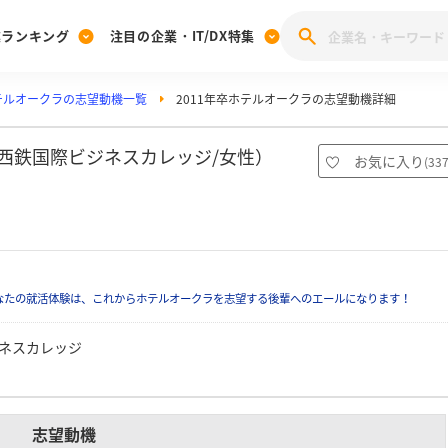
業ランキング
注目の企業・IT/DX特集
テルオークラの志望動機一覧
2011年卒ホテルオークラの志望動機詳細
注目の企業特集
みんなのIT業界新卒就職人気企業ランキング
みんな
[27卒] 本選考体験記投稿キャンペーン
28卒 注目企業特集
27卒 注目企業特集
みんなのDX企業就職ブランド調査
（西鉄国際ビジネスカレッジ/女性）
お気に入り
(
33
注目のIT・DX企業特集
28卒 IT・DX企業特集
27卒 IT・DX企業特集
28卒
みんなのIT業界新卒就職人気企業ランキング
みんな
企業研究
なたの就活体験は、これからホテルオークラを志望する後輩へのエールになります！
ネスカレッジ
志望動機