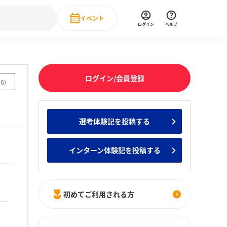
イベント
ログイン
ヘルプ
Event
の新卒就職人気企業ランキング
みんなのインターン人気企業ランキン
直近のイベント一覧
ログイン/会員登録
76
)
もっと見る
 IT・DX現場社員インタビュー
選考体験記を投稿する
の新卒就職人気企業ランキング
みんなのインターン人気企業ランキン
インターン体験記を投稿する
初めてご利用される方