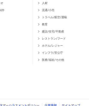
ジオ
人材
制作
流通/小売
トラベル/航空/運輸
教育
建設/住宅/不動産
レストラン/フード
ホテル/レジャー
インフラ/官公庁
医療/福祉/その他
タマーハラスメントポリシー
企業情報
サイトマップ