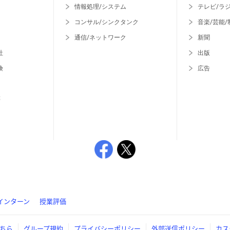
情報処理/システム
テレビ/ラ
コンサル/シンクタンク
音楽/芸能/
通信/ネットワーク
新聞
社
出版
険
広告
等
インターン
授業評価
ちら
グループ規約
プライバシーポリシー
外部送信ポリシー
カス