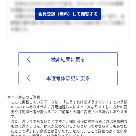
日本の三大ホテルの1つである、ホテルオークラでお客様
を感動させるサービスを提供したかったから。
会員登録（無料）して閲覧する
先輩方が日頃お客様に提供しているサービスは一流で、お
客様の事を常に考えながら行動している姿を見てとても魅力
を感じた。
検索結果に戻る
本選考体験記に戻る
サイトからのご注意
ここに掲載しているデータは、「こうすれば必ずうまくいく」という類
のものではありません。採用過程は人によって異なりますし、方針の変
更や採用担当者が変わることで前年と大幅に変更される場合もありえま
す。
また、言うまでもないことですが、採用過程に対する感じ方は主観的な
ものに過ぎません。他人が誉めているからといってかならずしもあなた
にとって望ましい企業とは言い切れませんし、ここで評価の高くない企