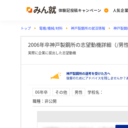
体験記投稿キャンペーン
人気企
トップ
電機/機械/材料
神戸製鋼所の就活情報
神戸製鋼
Post
Ranking
PickUp
投稿する
ランキングを見る
注目の企業特集
2006年卒神戸製鋼所の志望動機詳細（/男
実際に企業に提出した志望動機
Vote
神戸製鋼所の選考を受けた方へ
投票する
後輩のためにアドバイスを残しませんか？
動画で知ろう！業界・
06年卒
その他
男性
学校名
：
職種
：
非公開