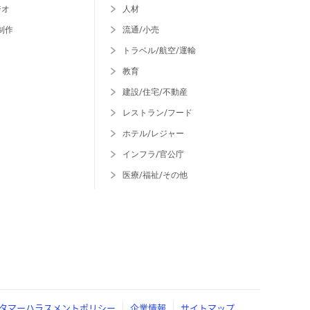
ジオ
人材
制作
流通/小売
トラベル/航空/運輸
教育
建設/住宅/不動産
レストラン/フード
ホテル/レジャー
インフラ/官公庁
医療/福祉/その他
タマーハラスメントポリシー
企業情報
サイトマップ