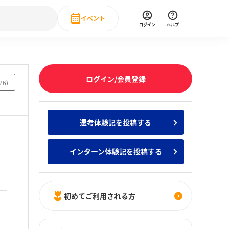
イベント
ログイン
ヘルプ
Event
の新卒就職人気企業ランキング
みんなのインターン人気企業ランキン
直近のイベント一覧
ログイン/会員登録
76
)
もっと見る
 IT・DX現場社員インタビュー
選考体験記を投稿する
の新卒就職人気企業ランキング
みんなのインターン人気企業ランキン
インターン体験記を投稿する
初めてご利用される方