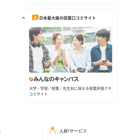
日本最大級の授業口コミサイト
大学・学部／授業／先生別に探せる授業評価クチ
コミサイト
ミ
人材/サービス