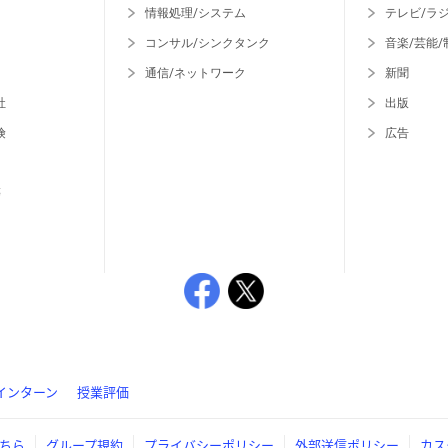
情報処理/システム
テレビ/ラ
コンサル/シンクタンク
音楽/芸能/
通信/ネットワーク
新聞
社
出版
険
広告
等
インターン
授業評価
ちら
グループ規約
プライバシーポリシー
外部送信ポリシー
カス