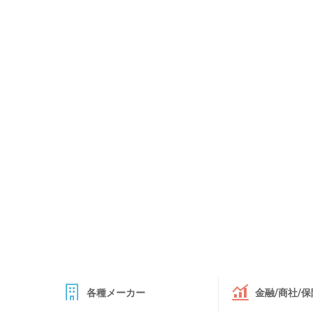
各種メーカー
金融/商社/保