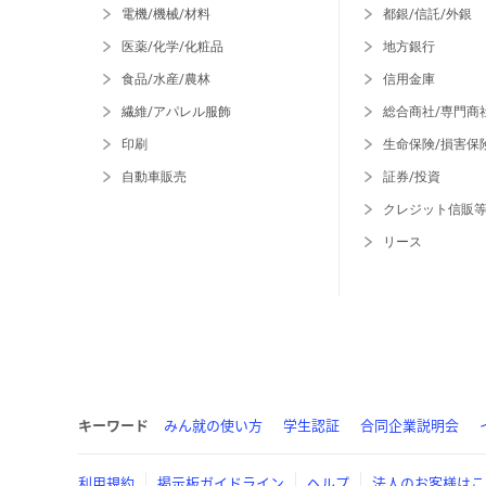
電機/機械/材料
都銀/信託/外銀
医薬/化学/化粧品
地方銀行
食品/水産/農林
信用金庫
繊維/アパレル服飾
総合商社/専門商
印刷
生命保険/損害保
自動車販売
証券/投資
クレジット信販
リース
キーワード
みん就の使い方
学生認証
合同企業説明会
利用規約
掲示板ガイドライン
ヘルプ
法人のお客様はこ