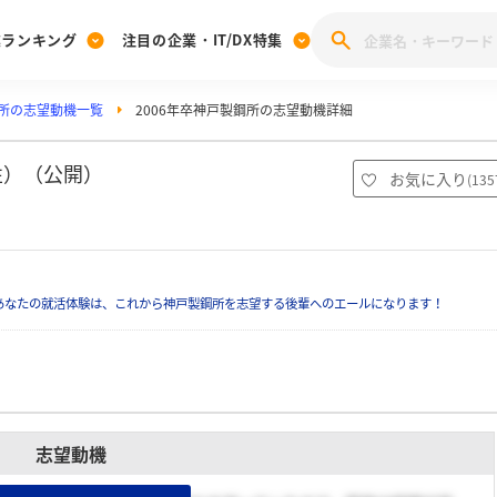
業ランキング
注目の企業・IT/DX特集
所の志望動機一覧
2006年卒神戸製鋼所の志望動機詳細
注目の企業特集
みんなのIT業界新卒就職人気企業ランキング
みんな
[27卒] 本選考体験記投稿キャンペーン
28卒 注目企業特集
27卒 注目企業特集
みんなのDX企業就職ブランド調査
性）（公開）
お気に入り
(
135
注目のIT・DX企業特集
28卒 IT・DX企業特集
27卒 IT・DX企業特集
28卒
みんなのIT業界新卒就職人気企業ランキング
みんな
あなたの就活体験は、これから神戸製鋼所を志望する後輩へのエールになります！
企業研究
志望動機