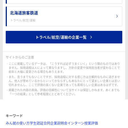
北海道旅客鉄道
トラベル/航空/運輸
トラベル/航空/運輸の企業一覧
サイトからのご注意
ここに掲載しているデータは、「こうすれば必ずうまくいく」という類のものではあり
ません。採用過程は人によって異なりますし、方針の変更や採用担当者が変わることで
前年と大幅に変更される場合もありえます。
また、言うまでもないことですが、採用過程に対する感じ方は主観的なものに過ぎませ
ん。他人が誉めているからといってかならずしもあなたにとって望ましい企業とは言い
切れませんし、ここで評価の高くない企業であっても素晴らしい企業はあるはずです。
掲載された内容の真偽、評価の信頼性について当サイトは保証しかねます。あくまでも
「一つの結果」として参考程度にとどめてください。
キーワード
みん就の使い方
学生認証
合同企業説明会
インターン
授業評価