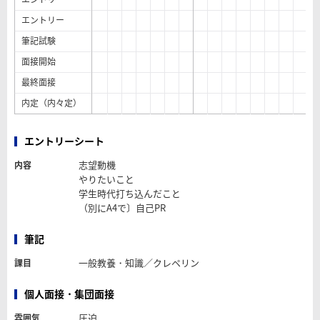
エントリー
筆記試験
面接開始
最終面接
内定（内々定）
エントリーシート
志望動機
内容
やりたいこと
学生時代打ち込んだこと
（別にA4で〕自己PR
筆記
一般教養・知識／クレペリン
課目
個人面接・集団面接
圧迫
雰囲気