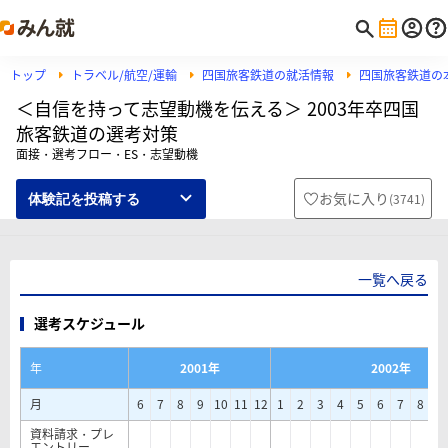
トップ
トラベル/航空/運輸
四国旅客鉄道の就活情報
四国旅客鉄道の
＜自信を持って志望動機を伝える＞ 2003年卒四国
旅客鉄道の選考対策
面接・選考フロー・ES・志望動機
お気に入り
(
3741
)
体験記を投稿する
一覧へ戻る
選考スケジュール
年
2001年
2002年
月
6
7
8
9
10
11
12
1
2
3
4
5
6
7
8
9
資料請求・プレ
エントリー