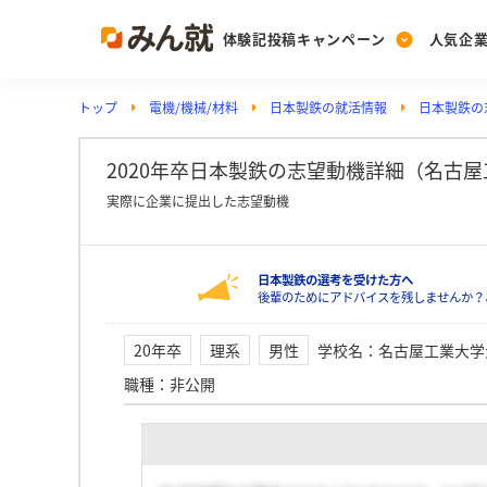
体験記投稿キャンペーン
人気企
トップ
電機/機械/材料
日本製鉄の就活情報
日本製鉄の
Post
Ranking
PickUp
投稿する
ランキングを見る
注目の企業特集
2020年卒日本製鉄の志望動機詳細（名古
実際に企業に提出した志望動機
Vote
日本製鉄の選考を受けた方へ
投票する
後輩のためにアドバイスを残しませんか？
動画で知ろう！業界・
20年卒
理系
男性
学校名
：
名古屋工業大学
職種
：
非公開