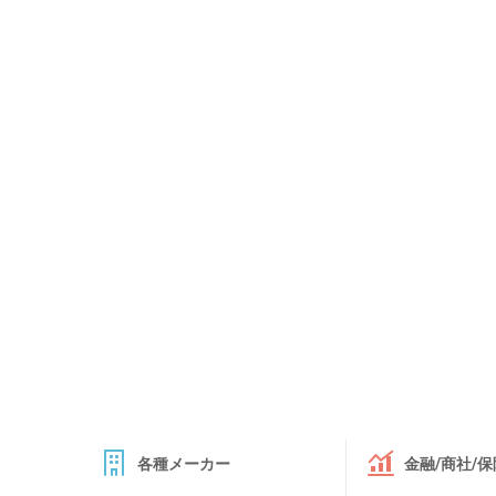
各種メーカー
金融/商社/保