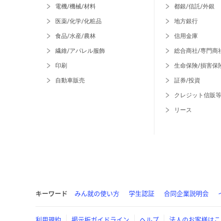
電機/機械/材料
都銀/信託/外銀
医薬/化学/化粧品
地方銀行
食品/水産/農林
信用金庫
繊維/アパレル服飾
総合商社/専門商
印刷
生命保険/損害保
自動車販売
証券/投資
クレジット信販
リース
キーワード
みん就の使い方
学生認証
合同企業説明会
利用規約
掲示板ガイドライン
ヘルプ
法人のお客様はこ