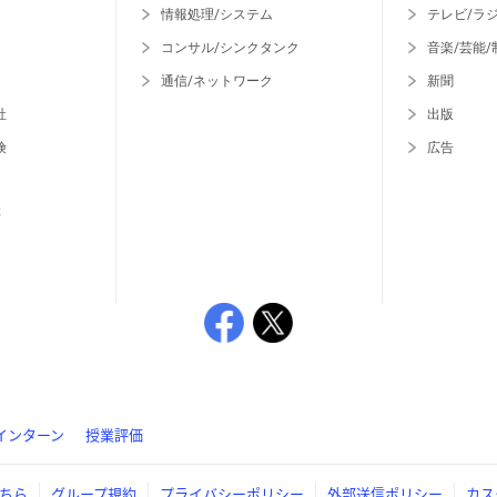
情報処理/システム
テレビ/ラ
コンサル/シンクタンク
音楽/芸能/
通信/ネットワーク
新聞
社
出版
険
広告
等
インターン
授業評価
ちら
グループ規約
プライバシーポリシー
外部送信ポリシー
カス