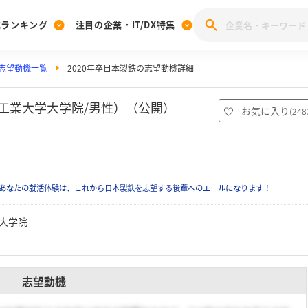
業ランキング
注目の企業・IT/DX特集
志望動機一覧
2020年卒日本製鉄の志望動機詳細
注目の企業特集
みんなのIT業界新卒就職人気企業ランキング
みんな
[27卒] 本選考体験記投稿キャンペーン
28卒 注目企業特集
27卒 注目企業特集
みんなのDX企業就職ブランド調査
屋工業大学大学院/男性）（公開）
お気に入り
(
248
注目のIT・DX企業特集
28卒 IT・DX企業特集
27卒 IT・DX企業特集
28卒
みんなのIT業界新卒就職人気企業ランキング
みんな
あなたの就活体験は、これから日本製鉄を志望する後輩へのエールになります！
企業研究
大学院
志望動機