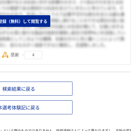
は仕事が与える社会に対する影響の大きさ、2つ目はそれを支える社
くりの根源である素材から社会を支えていきたいと考えています。そ
近なものまで、生活していくうえで必要不可欠な部分を支える最も重
した多種多様な鉄を安定的に供給し続けることのできる貴社の高い技
登録（無料）して閲覧する
ると考えています。工場見学や社員との交流の場にて、仕事に対する
がらも常に新たな独自の技術を開発し総合力世界No.1を目指してい
技術者としてこのような職場、社員の方々と共に働くことによって鉄
共に、自らも大きく成長できると確信し、志望致しました。
感謝
4
検索結果に戻る
本選考体験記に戻る
」という類のものではありません。採用過程は人によって異なりますし、方針の変