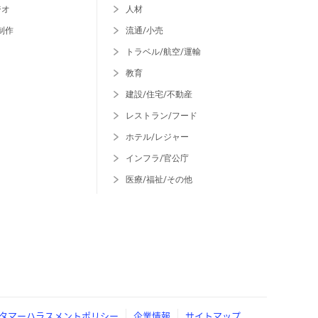
ジオ
人材
制作
流通/小売
トラベル/航空/運輸
教育
建設/住宅/不動産
レストラン/フード
ホテル/レジャー
インフラ/官公庁
医療/福祉/その他
タマーハラスメントポリシー
企業情報
サイトマップ