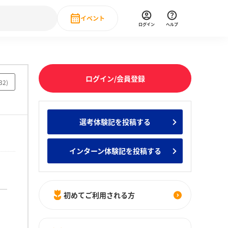
イベント
ログイン
ヘルプ
Event
の新卒就職人気企業ランキング
みんなのインターン人気企業ランキン
直近のイベント一覧
ログイン/会員登録
32
)
もっと見る
 IT・DX現場社員インタビュー
選考体験記を投稿する
の新卒就職人気企業ランキング
みんなのインターン人気企業ランキン
インターン体験記を投稿する
初めてご利用される方