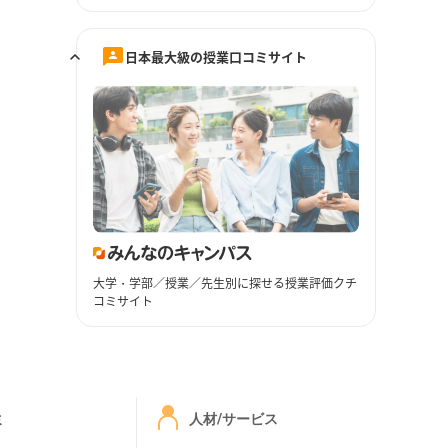
日本最大級の授業口コミサイト
大学・学部／授業／先生別に探せる授業評価クチ
コミサイト
ミ
人材/サービス