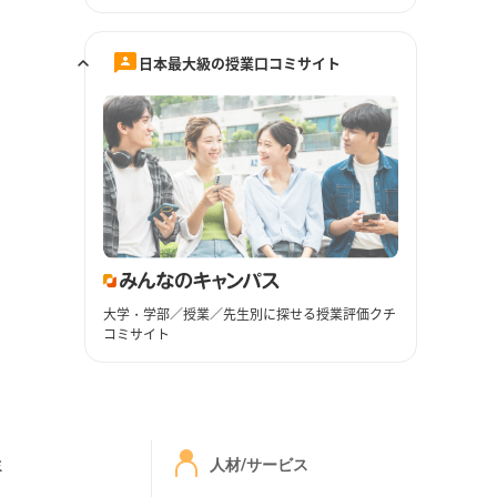
日本最大級の授業口コミサイト
大学・学部／授業／先生別に探せる授業評価クチ
コミサイト
ミ
人材/サービス