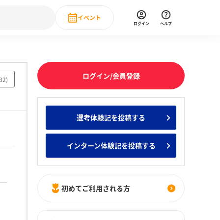
イベント
ログイン
ヘルプ
Event
の新卒就職人気企業ランキング
みんなのインターン人気企業ランキン
直近のイベント一覧
ログイン/会員登録
32
)
もっと見る
 IT・DX現場社員インタビュー
選考体験記を投稿する
の新卒就職人気企業ランキング
みんなのインターン人気企業ランキン
インターン体験記を投稿する
初めてご利用される方