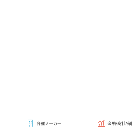
各種メーカー
金融/商社/保