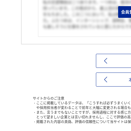
私の志望理由は二つあります。一つめは、就活
持っています。この視点から、最上流の素材メ
会員
をもちました。この二つにおいて、私は無機化
た。ふたつめは、インターンシップ、説明会、
も楽しそうに仕事をされていると感じたからで
サイトからのご注意
ここに掲載しているデータは、「こうすれば必ずうまくいく
や採用担当者が変わることで前年と大幅に変更される場合も
また、言うまでもないことですが、採用過程に対する感じ方
とって望ましい企業とは言い切れませんし、ここで評価の高
掲載された内容の真偽、評価の信頼性について当サイトは保