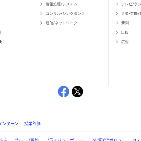
情報処理/システム
テレビ/ラ
コンサル/シンクタンク
音楽/芸能/
通信/ネットワーク
新聞
社
出版
険
広告
等
インターン
授業評価
ちら
グループ規約
プライバシーポリシー
外部送信ポリシー
カス