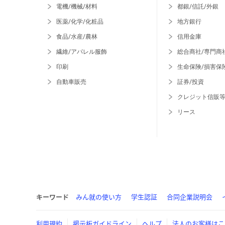
電機/機械/材料
都銀/信託/外銀
医薬/化学/化粧品
地方銀行
食品/水産/農林
信用金庫
繊維/アパレル服飾
総合商社/専門商
印刷
生命保険/損害保
自動車販売
証券/投資
クレジット信販
リース
キーワード
みん就の使い方
学生認証
合同企業説明会
利用規約
掲示板ガイドライン
ヘルプ
法人のお客様はこ