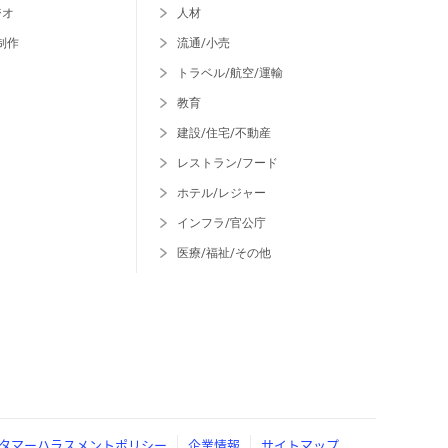
ジオ
人材
制作
流通/小売
トラベル/航空/運輸
教育
建設/住宅/不動産
レストラン/フード
ホテル/レジャー
インフラ/官公庁
医療/福祉/その他
タマーハラスメントポリシー
企業情報
サイトマップ