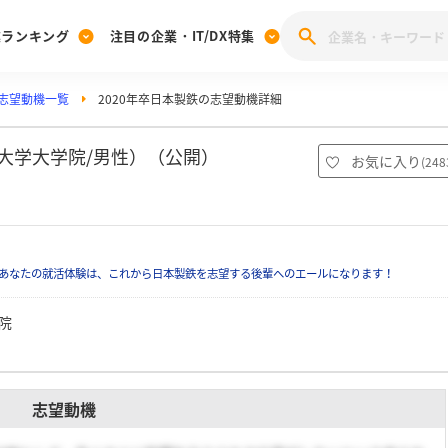
業ランキング
注目の企業・IT/DX特集
志望動機一覧
2020年卒日本製鉄の志望動機詳細
注目の企業特集
みんなのIT業界新卒就職人気企業ランキング
みんな
[27卒] 本選考体験記投稿キャンペーン
28卒 注目企業特集
27卒 注目企業特集
みんなのDX企業就職ブランド調査
道大学大学院/男性）（公開）
お気に入り
(
248
注目のIT・DX企業特集
28卒 IT・DX企業特集
27卒 IT・DX企業特集
28卒
みんなのIT業界新卒就職人気企業ランキング
みんな
あなたの就活体験は、これから日本製鉄を志望する後輩へのエールになります！
企業研究
院
志望動機