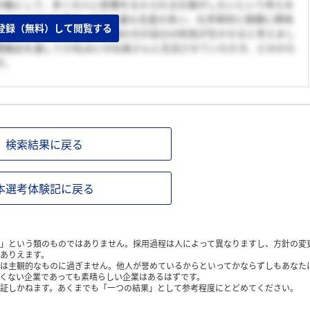
の軸として、多くの人に影響を与えられる仕事がしたいという考えを
ーカーにたどり着き、中でも最も生産の多い、化学素材と鉄鋼に興味
登録（無料）して閲覧する
学を専攻しているため、鉄鋼の方が自分の知見が生かせると考えまし
懇親会を通して15名ほどの社員さんと交流させていただき、どのかた
す。
検索結果に戻る
本選考体験記に戻る
」という類のものではありません。採用過程は人によって異なりますし、方針の変
ありえます。
は主観的なものに過ぎません。他人が誉めているからといってかならずしもあなた
くない企業であっても素晴らしい企業はあるはずです。
証しかねます。あくまでも「一つの結果」として参考程度にとどめてください。