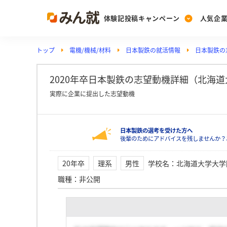
体験記投稿キャンペーン
人気企
トップ
電機/機械/材料
日本製鉄の就活情報
日本製鉄の
Post
Ranking
PickUp
投稿する
ランキングを見る
注目の企業特集
2020年卒日本製鉄の志望動機詳細（北海
実際に企業に提出した志望動機
Vote
日本製鉄の選考を受けた方へ
投票する
後輩のためにアドバイスを残しませんか？
動画で知ろう！業界・
20年卒
理系
男性
学校名
：
北海道大学大学
職種
：
非公開