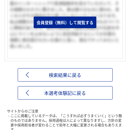
夏のインターンシップで君津製鉄所を見せていただいて、そ
の規模の大きさに驚きました。鉄は様々なものに使われ、多
くの人がその商品を日々使っているということになります。
私は規模の大きい仕事をしてみたく、また実際のものづくり
会員登録（無料）して閲覧する
に興味があります。貴社の説明会で調達は鉄鉱石や石炭を中
心にラインを止めないように安定供給するというのを聞き、
規模と責任感が大きい仕事だと思い、貴社でやってみたいと
思いました。
検索結果に戻る
本選考体験記に戻る
サイトからのご注意
ここに掲載しているデータは、「こうすれば必ずうまくいく」という類
のものではありません。採用過程は人によって異なりますし、方針の変
更や採用担当者が変わることで前年と大幅に変更される場合もありえま
す。