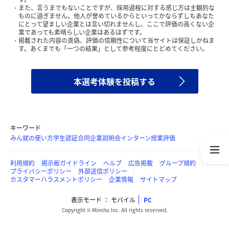
また、言うまでもないことですが、採用過程に対する感じ方は主観的な
ものに過ぎません。他人が誉めているからといってかならずしもあなた
にとって望ましい企業とは言い切れませんし、ここで評価の高くない企
業であっても素晴らしい企業はあるはずです。
掲載された内容の真偽、評価の信頼性について当サイトは保証しかねま
す。あくまでも「一つの結果」として参考程度にとどめてください。
本選考体験を投稿する
キーワード
みん就の使い方
学生認証
合同企業説明会
インターン
授業評価
利用規約
掲示板ガイドライン
ヘルプ
広告掲載
グループ規約
プライバシーポリシー
外部送信ポリシー
カスタマーハラスメントポリシー
企業情報
サイトマップ
表示モード
モバイル
PC
Copyright © Minshu Inc. All rights reserved.