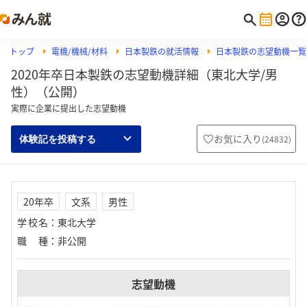
トップ
電機/機械/材料
日本製鉄の就活情報
日本製鉄の志望動機一覧
2020年卒日本製鉄の志望動機詳細（東北大学/男
性）（公開）
実際に企業に提出した志望動機
お気に入り
(
24832
)
体験記を投稿する
20年卒
文系
男性
学校名
：
東北大学
職種
：
非公開
志望動機