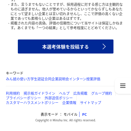
また、言うまでもないことですが、採用過程に対する感じ方は主観的な
ものに過ぎません。他人が誉めているからといってかならずしもあなた
にとって望ましい企業とは言い切れませんし、ここで評価の高くない企
業であっても素晴らしい企業はあるはずです。
掲載された内容の真偽、評価の信頼性について当サイトは保証しかねま
す。あくまでも「一つの結果」として参考程度にとどめてください。
本選考体験を投稿する
キーワード
みん就の使い方
学生認証
合同企業説明会
インターン
授業評価
利用規約
掲示板ガイドライン
ヘルプ
広告掲載
グループ規約
プライバシーポリシー
外部送信ポリシー
カスタマーハラスメントポリシー
企業情報
サイトマップ
表示モード
モバイル
PC
Copyright © Minshu Inc. All rights reserved.