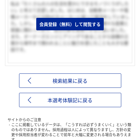
私は「たくさんの人の生活を豊かにできるモノづくりがした
い」と考えて志望しました。はじめは、自動車メーカーや電
機メーカーなどのBtoCのメーカーに絞って就活をしていまし
た。しかし、素材メーカーでのモノづくりなら様々な産業と
会員登録（無料）して閲覧する
密接に関わっており、自分の夢を実現できると思いました。
また、オーナーズエンジニアリングであることから設備の立
案から保守まで携われることに魅力を感じたことも大きな要
因です。
検索結果に戻る
本選考体験記に戻る
サイトからのご注意
ここに掲載しているデータは、「こうすれば必ずうまくいく」という類
のものではありません。採用過程は人によって異なりますし、方針の変
更や採用担当者が変わることで前年と大幅に変更される場合もありえま
す。