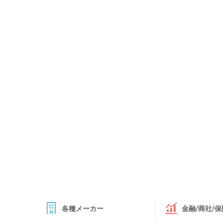
各種メーカー
金融/商社/保