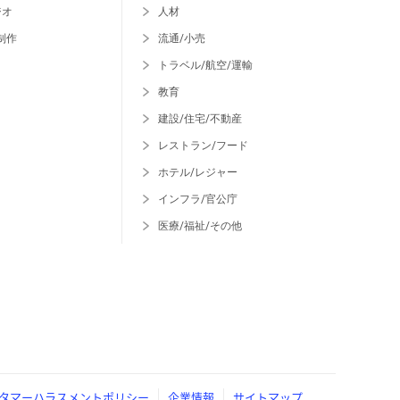
ジオ
人材
制作
流通/小売
トラベル/航空/運輸
教育
建設/住宅/不動産
レストラン/フード
ホテル/レジャー
インフラ/官公庁
医療/福祉/その他
タマーハラスメントポリシー
企業情報
サイトマップ