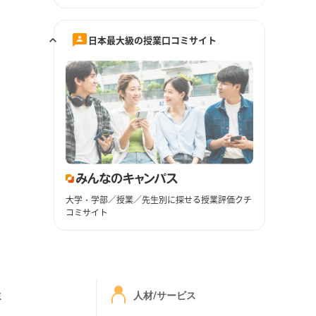
日本最大級の授業口コミサイト
大学・学部／授業／先生別に探せる授業評価クチ
コミサイト
ミ
人材/サービス