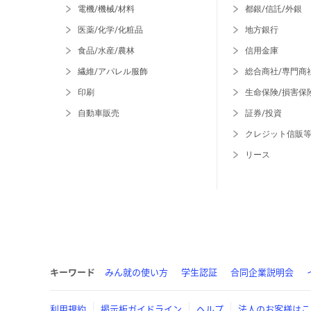
電機/機械/材料
都銀/信託/外銀
医薬/化学/化粧品
地方銀行
食品/水産/農林
信用金庫
繊維/アパレル服飾
総合商社/専門商
印刷
生命保険/損害保
自動車販売
証券/投資
クレジット信販
リース
キーワード
みん就の使い方
学生認証
合同企業説明会
利用規約
掲示板ガイドライン
ヘルプ
法人のお客様はこ