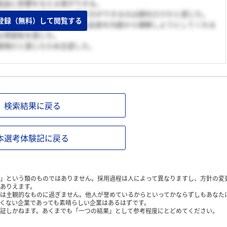
製品に影響を与える事ができる。
がちなため、そういった働き方ができるのは御社だけだと感じた。
登録（無料）して閲覧する
てくまなく理解させながら私自身を内面から理解しようとしてくれる
る雰囲気を感じた。
環境だと感じたため志望した。
検索結果に戻る
本選考体験記に戻る
」という類のものではありません。採用過程は人によって異なりますし、方針の変
ありえます。
は主観的なものに過ぎません。他人が誉めているからといってかならずしもあなた
くない企業であっても素晴らしい企業はあるはずです。
証しかねます。あくまでも「一つの結果」として参考程度にとどめてください。