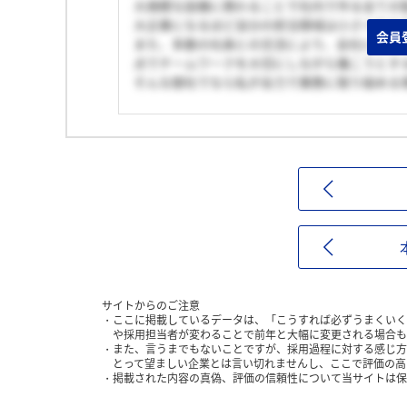
大規模な設備に携わることで社内で作る全ての
大企業になるほど自分の担当領域は小さくなり
会員
また、多数の社員との交流により、会社につい
点でチームワークを大切にしながら働こうとす
そんな御社でなら私が全力で業務に取り組める
サイトからのご注意
ここに掲載しているデータは、「こうすれば必ずうまくいく
や採用担当者が変わることで前年と大幅に変更される場合も
また、言うまでもないことですが、採用過程に対する感じ方
とって望ましい企業とは言い切れませんし、ここで評価の高
掲載された内容の真偽、評価の信頼性について当サイトは保