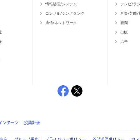
情報処理/システム
テレビ/ラ
コンサル/シンクタンク
音楽/芸能/
通信/ネットワーク
新聞
社
出版
険
広告
等
インターン
授業評価
ちら
グループ規約
プライバシーポリシー
外部送信ポリシー
カス