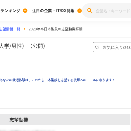
業ランキング
注目の企業・IT/DX特集
志望動機一覧
2020年卒日本製鉄の志望動機詳細
注目の企業特集
みんなのIT業界新卒就職人気企業ランキング
みんな
[27卒] 本選考体験記投稿キャンペーン
28卒 注目企業特集
27卒 注目企業特集
みんなのDX企業就職ブランド調査
大学/男性）（公開）
お気に入り
(
248
注目のIT・DX企業特集
28卒 IT・DX企業特集
27卒 IT・DX企業特集
28卒
みんなのIT業界新卒就職人気企業ランキング
みんな
あなたの就活体験は、これから日本製鉄を志望する後輩へのエールになります！
企業研究
志望動機