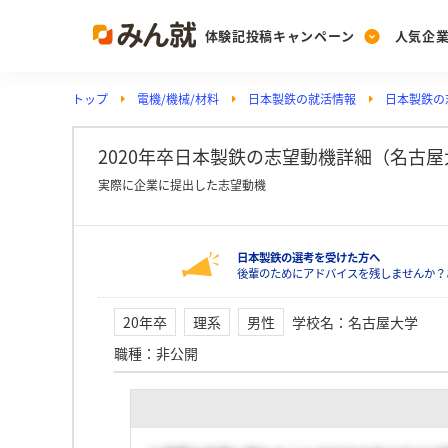
体験記投稿キャンペーン
人気企
トップ
電機/機械/材料
日本製鉄の就活情報
日本製鉄の
Post
Ranking
PickUp
投稿する
ランキングを見る
注目の企業特集
2020年卒日本製鉄の志望動機詳細（名古屋
実際に企業に提出した志望動機
Vote
日本製鉄の選考を受けた方へ
投票する
後輩のためにアドバイスを残しませんか？
動画で知ろう！業界・
20年卒
理系
男性
学校名
：
名古屋大学
職種
：
非公開