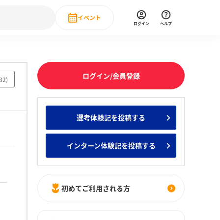
イベント
ログイン
ヘルプ
Event
の新卒就職人気企業ランキング
みんなのインターン人気企業ランキン
直近のイベント一覧
ログイン/会員登録
32
)
もっと見る
 IT・DX現場社員インタビュー
選考体験記を投稿する
の新卒就職人気企業ランキング
みんなのインターン人気企業ランキン
インターン体験記を投稿する
初めてご利用される方