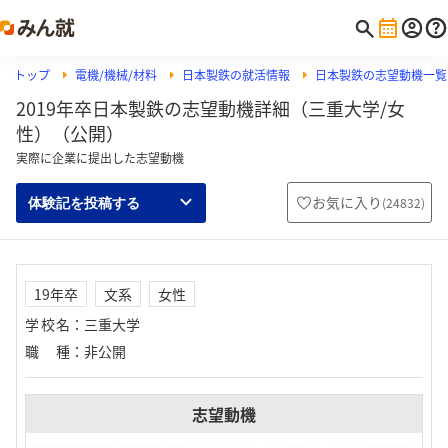
トップ
電機/機械/材料
日本製鉄の就活情報
日本製鉄の志望動機一覧
2019年卒日本製鉄の志望動機詳細（三重大学/女
性）（公開）
実際に企業に提出した志望動機
お気に入り
(
24832
)
体験記を投稿する
19年卒
文系
女性
学校名
：
三重大学
職種
：
非公開
志望動機