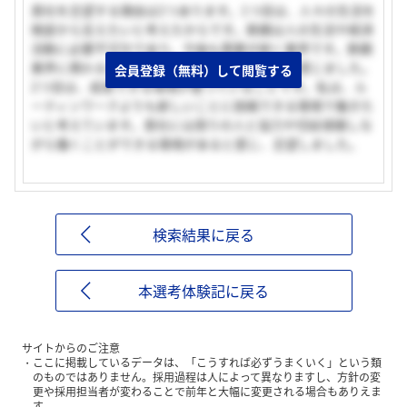
貴社を志望する理由は2つあります。1つ目は、人々の生活を
根底から支えたいと考えたからです。鉄鋼は人の生活や経済
活動に必要不可欠であり、今後も需要が続く業界です。鉄鋼
業界に携わることで人に貢献できるため魅力を感じました。
会員登録（無料）して閲覧する
2つ目は、成長できる環境が整っていることです。私は、ル
ーティンワークよりも新しいことに挑戦できる環境で働きた
いと考えています。貴社には周りの人と協力や切磋琢磨しな
がら働くことができる環境があると感じ、志望しました。
検索結果に戻る
本選考体験記に戻る
サイトからのご注意
ここに掲載しているデータは、「こうすれば必ずうまくいく」という類
のものではありません。採用過程は人によって異なりますし、方針の変
更や採用担当者が変わることで前年と大幅に変更される場合もありえま
す。