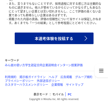
また、言うまでもないことですが、採用過程に対する感じ方は主観的な
ものに過ぎません。他人が誉めているからといってかならずしもあなた
にとって望ましい企業とは言い切れませんし、ここで評価の高くない企
業であっても素晴らしい企業はあるはずです。
掲載された内容の真偽、評価の信頼性について当サイトは保証しかねま
す。あくまでも「一つの結果」として参考程度にとどめてください。
本選考体験を投稿する
キーワード
みん就の使い方
学生認証
合同企業説明会
インターン
授業評価
利用規約
掲示板ガイドライン
ヘルプ
広告掲載
グループ規約
プライバシーポリシー
外部送信ポリシー
カスタマーハラスメントポリシー
企業情報
サイトマップ
表示モード
モバイル
PC
Copyright © Minshu Inc. All rights reserved.