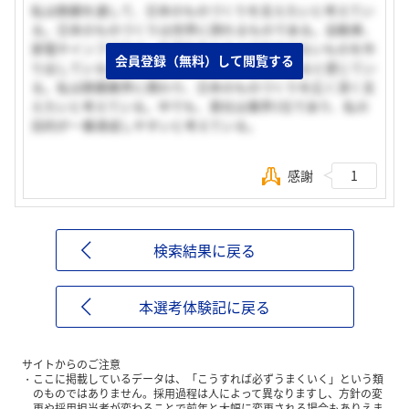
私は鉄鋼を通して、日本のものづくりを支えたいと考えてい
る。日本のものづくりは世界に誇れるものである。自動車、
家電やインフラなど、生活を支える上で欠かせないものを作
会員登録（無料）して閲覧する
り出している。その根源にあるのが、鉄鋼であると感じてい
る。私は鉄鋼業界に携わり、日本のものづくりを広く深く支
えたいと考えている。中でも、貴社は業界1位であり、私の
目的が一番達成しやすいと考えている。
感謝
1
検索結果に戻る
本選考体験記に戻る
サイトからのご注意
ここに掲載しているデータは、「こうすれば必ずうまくいく」という類
のものではありません。採用過程は人によって異なりますし、方針の変
更や採用担当者が変わることで前年と大幅に変更される場合もありえま