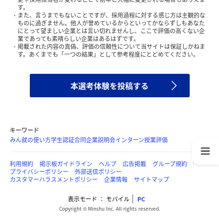
す。
また、言うまでもないことですが、採用過程に対する感じ方は主観的な
ものに過ぎません。他人が誉めているからといってかならずしもあなた
にとって望ましい企業とは言い切れませんし、ここで評価の高くない企
業であっても素晴らしい企業はあるはずです。
掲載された内容の真偽、評価の信頼性について当サイトは保証しかねま
す。あくまでも「一つの結果」として参考程度にとどめてください。
本選考体験を投稿する
キーワード
みん就の使い方
学生認証
合同企業説明会
インターン
授業評価
利用規約
掲示板ガイドライン
ヘルプ
広告掲載
グループ規約
プライバシーポリシー
外部送信ポリシー
カスタマーハラスメントポリシー
企業情報
サイトマップ
表示モード
モバイル
PC
Copyright © Minshu Inc. All rights reserved.