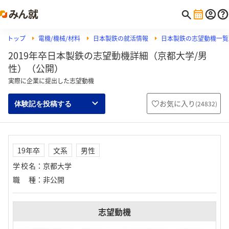
トップ
電機/機械/材料
日本製鉄の就活情報
日本製鉄の志望動機一覧
2019年卒日本製鉄の志望動機詳細（京都大学/男
性）（公開）
実際に企業に提出した志望動機
お気に入り
(
24832
)
体験記を投稿する
19年卒
文系
男性
学校名
：
京都大学
職種
：
非公開
志望動機