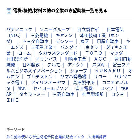
電機/機械/材料の他の企業の志望動機一覧を見る
パナソニック
ソニーグループ
日立製作所
日本電気
（NEC）
三菱電機
キヤノン
本田技研工業（ホン
ダ）
トヨタ自動車
デンソー
東芝
日産自動車
キ
ーエンス
三菱重工業
バンダイ
京セラ
ダイキン工
業
ローム
タカラスタンダード
ＴＯＴＯ
マツダ
村田製作所
オリンパス
川崎重工業
ＡＧＣ
豊田自動
織機
日本製鉄
テルモ
アイシン
スズキ
富士フイ
ルムビジネスイノベーション
シャープ
ＳＵＢＡＲＵ
オ
ムロン
ブリヂストン
ヤマハ発動機
リコー
パナソニ
ック電工
アイリスオーヤマ
島津製作所
コニカミノル
タ
YKK
セイコーエプソン
富士電機
コマツ
YKK
AP
タカラトミー
三菱自動車
神戸製鋼所
コクヨ
ＩＨＩ
キーワード
みん就の使い方
学生認証
合同企業説明会
インターン
授業評価