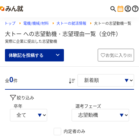
トップ
電機/機械/材料
大トーの就活情報
大トーの志望動機一覧
大トー への志望動機・志望理由一覧（全0件）
実際に企業に提出した志望動機
お気に入り
(
0
)
体験記を投稿する
0
全
件
絞り込み
卒年
選考フェーズ
内定者のみ