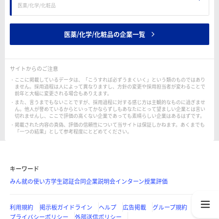
医薬/化学/化粧品
医薬/化学/化粧品の企業一覧
サイトからのご注意
ここに掲載しているデータは、「こうすれば必ずうまくいく」という類のものではあり
ません。採用過程は人によって異なりますし、方針の変更や採用担当者が変わることで
前年と大幅に変更される場合もありえます。
また、言うまでもないことですが、採用過程に対する感じ方は主観的なものに過ぎませ
ん。他人が誉めているからといってかならずしもあなたにとって望ましい企業とは言い
切れませんし、ここで評価の高くない企業であっても素晴らしい企業はあるはずです。
掲載された内容の真偽、評価の信頼性について当サイトは保証しかねます。あくまでも
「一つの結果」として参考程度にとどめてください。
キーワード
みん就の使い方
学生認証
合同企業説明会
インターン
授業評価
利用規約
掲示板ガイドライン
ヘルプ
広告掲載
グループ規約
プライバシーポリシー
外部送信ポリシー