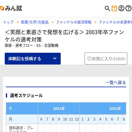
トップ
医薬/化学/化粧品
ファンケルの就活情報
ファンケルの本選考
＜笑顔と素直さで発想を広げる＞ 2003年卒ファン
ケルの選考対策
面接・選考フロー・ES・志望動機
お気に入り
(
11835
)
体験記を投稿する
一覧へ戻る
選考スケジュール
年
2001年
2002年
月
6
7
8
9
10
11
12
1
2
3
4
5
6
7
8
9
資料請求・プレ
エントリー