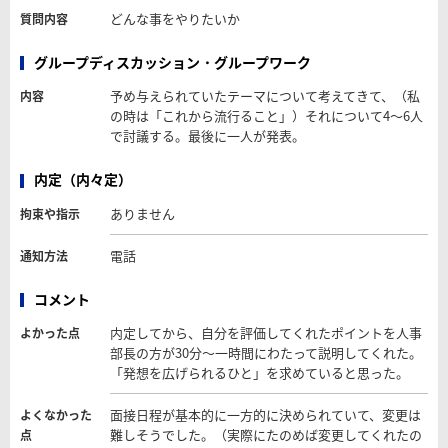
どんな事をやりたいか
質問内容
グループディスカッション・グループワーク
予め与えられていたテーマについて考えてきて、（私
内容
の時は「これから流行ること」）それについて4～6人
で討議する。最後に一人が発表。
内定（内々定）
ありません
拘束や指示
電話
通知方法
コメント
内定してから、自分を評価してくれたポイントを人事
よかった点
部長の方が30分～一時間にわたって説明してくれた。
「発想を広げられるひと」を求めていると思った。
面接日程が基本的に一方的に決められていて、変更は
よくなかった
難しそうでした。（実際にたのめば変更してくれたの
点