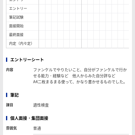
エントリー
筆記試験
面接開始
最終面接
内定（内々定）
エントリーシート
ファンケルでやりたいこと、自分がファンケルで行か
内容
せる能力・経験など 他人からみた自分評など
A4二枚まるまる使って、かなり書かせるものでした。
筆記
適性検査
課目
個人面接・集団面接
普通
雰囲気