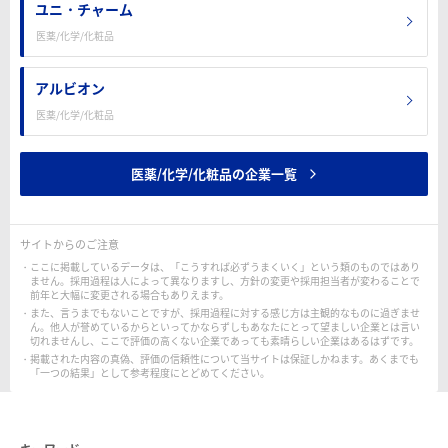
ユニ・チャーム
医薬/化学/化粧品
アルビオン
医薬/化学/化粧品
医薬/化学/化粧品の企業一覧
サイトからのご注意
ここに掲載しているデータは、「こうすれば必ずうまくいく」という類のものではあり
ません。採用過程は人によって異なりますし、方針の変更や採用担当者が変わることで
前年と大幅に変更される場合もありえます。
また、言うまでもないことですが、採用過程に対する感じ方は主観的なものに過ぎませ
ん。他人が誉めているからといってかならずしもあなたにとって望ましい企業とは言い
切れませんし、ここで評価の高くない企業であっても素晴らしい企業はあるはずです。
掲載された内容の真偽、評価の信頼性について当サイトは保証しかねます。あくまでも
「一つの結果」として参考程度にとどめてください。