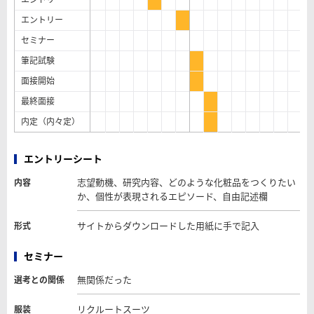
エントリー
セミナー
筆記試験
面接開始
最終面接
内定（内々定）
エントリーシート
志望動機、研究内容、どのような化粧品をつくりたい
内容
か、個性が表現されるエピソード、自由記述欄
サイトからダウンロードした用紙に手で記入
形式
セミナー
無関係だった
選考との関係
リクルートスーツ
服装