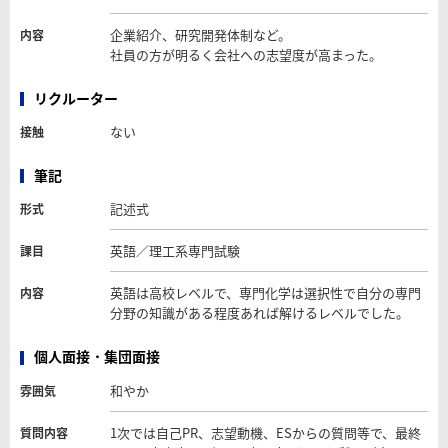
企業紹介、研究開発体制など。
内容
社員の方が明るく会社への志望度が高まった。
リクルーター
ない
接触
筆記
記述式
形式
英語／理工系専門試験
課目
英語は高校レベルで、専門化学は選択性で自分の専門
内容
分野の知識がある程度あれば解けるレベルでした。
個人面接・集団面接
和やか
雰囲気
1次では自己PR、志望動機、ESからの質問等で、最終
質問内容