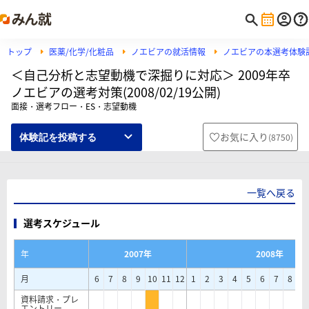
トップ
医薬/化学/化粧品
ノエビアの就活情報
ノエビアの本選考体験
＜自己分析と志望動機で深掘りに対応＞ 2009年卒
ノエビアの選考対策(2008/02/19公開)
面接・選考フロー・ES・志望動機
お気に入り
(
8750
)
体験記を投稿する
一覧へ戻る
選考スケジュール
年
2007年
2008年
月
6
7
8
9
10
11
12
1
2
3
4
5
6
7
8
9
資料請求・プレ
エントリー