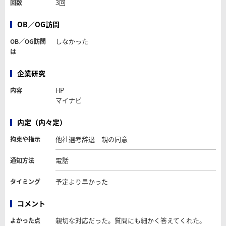
3回
回数
OB／OG訪問
しなかった
OB／OG訪問
は
企業研究
HP
内容
マイナビ
内定（内々定）
他社選考辞退 親の同意
拘束や指示
電話
通知方法
予定より早かった
タイミング
コメント
親切な対応だった。質問にも細かく答えてくれた。
よかった点