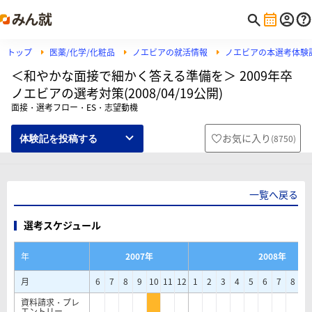
トップ
医薬/化学/化粧品
ノエビアの就活情報
ノエビアの本選考体験
＜和やかな面接で細かく答える準備を＞ 2009年卒
ノエビアの選考対策(2008/04/19公開)
面接・選考フロー・ES・志望動機
お気に入り
(
8750
)
体験記を投稿する
一覧へ戻る
選考スケジュール
年
2007年
2008年
月
6
7
8
9
10
11
12
1
2
3
4
5
6
7
8
9
資料請求・プレ
エントリー