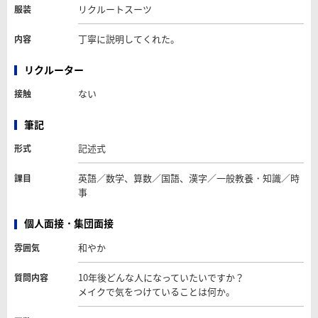
リクルートスーツ
服装
丁寧に説明してくれた。
内容
リクルーター
ない
接触
筆記
記述式
形式
英語／数学、算数／国語、漢字／一般教養・知識／時
課目
事
個人面接・集団面接
和やか
雰囲気
10年後どんな人になっていたいですか？
質問内容
メイクで気をつけていることは何か。