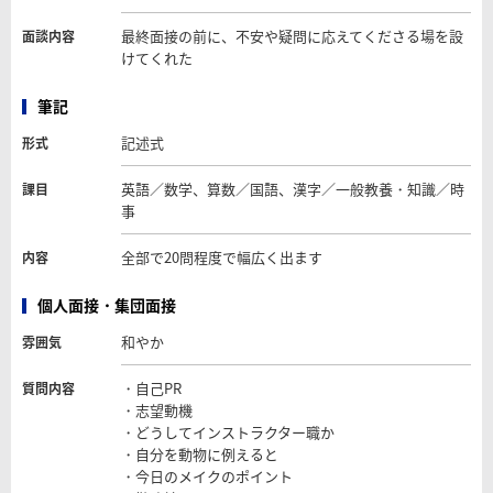
最終面接の前に、不安や疑問に応えてくださる場を設
面談内容
けてくれた
筆記
記述式
形式
英語／数学、算数／国語、漢字／一般教養・知識／時
課目
事
全部で20問程度で幅広く出ます
内容
個人面接・集団面接
和やか
雰囲気
・自己PR
質問内容
・志望動機
・どうしてインストラクター職か
・自分を動物に例えると
・今日のメイクのポイント