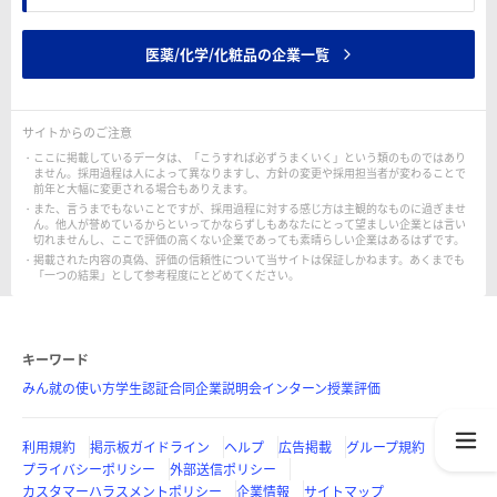
医薬/化学/化粧品の企業一覧
サイトからのご注意
ここに掲載しているデータは、「こうすれば必ずうまくいく」という類のものではあり
ません。採用過程は人によって異なりますし、方針の変更や採用担当者が変わることで
前年と大幅に変更される場合もありえます。
また、言うまでもないことですが、採用過程に対する感じ方は主観的なものに過ぎませ
ん。他人が誉めているからといってかならずしもあなたにとって望ましい企業とは言い
切れませんし、ここで評価の高くない企業であっても素晴らしい企業はあるはずです。
掲載された内容の真偽、評価の信頼性について当サイトは保証しかねます。あくまでも
「一つの結果」として参考程度にとどめてください。
キーワード
みん就の使い方
学生認証
合同企業説明会
インターン
授業評価
利用規約
掲示板ガイドライン
ヘルプ
広告掲載
グループ規約
プライバシーポリシー
外部送信ポリシー
カスタマーハラスメントポリシー
企業情報
サイトマップ