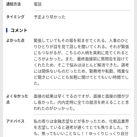
電話
通知方法
予定より早かった
タイミング
コメント
緊張していてもその場を和ませてくれる。人事のひと
よかった点
りひとりが目を見て話しを聞いてくれる。それが緊張
にもつながるが、こちらの人柄を真剣に見てくれると
ころがよかった。また、最終面接前に質問会を設けて
くれたため、そこで悩みはほとんど解消できた。選考
には関係ないものだったため、勤務地や転勤、残業な
ど聞きにくいことも気軽に聞けてとてもいい時間でし
た。
面接の結果は早くでるのですが、面接と面接の間が少
よくなかった
し長かった。内内定時に全ての就活を終えることと言
点
われたのがひっかった。
私の周りは金融志望などが多かったため、化粧品業界
アドバイス
を志望していると選考が遅くてとても焦りました。で
も、焦ってもいいことなし！！ゆっくりじっくり自分