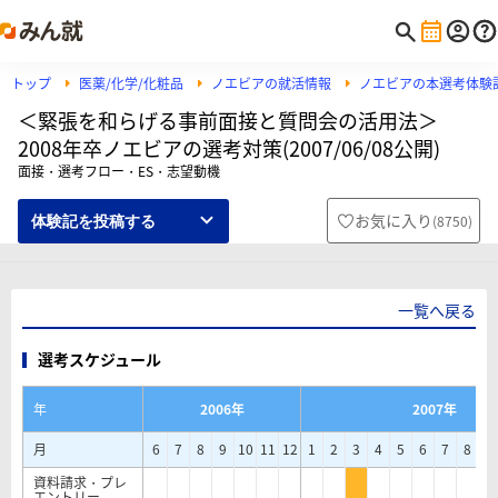
トップ
医薬/化学/化粧品
ノエビアの就活情報
ノエビアの本選考体験
＜緊張を和らげる事前面接と質問会の活用法＞
2008年卒ノエビアの選考対策(2007/06/08公開)
面接・選考フロー・ES・志望動機
お気に入り
(
8750
)
体験記を投稿する
一覧へ戻る
選考スケジュール
年
2006年
2007年
月
6
7
8
9
10
11
12
1
2
3
4
5
6
7
8
9
資料請求・プレ
エントリー