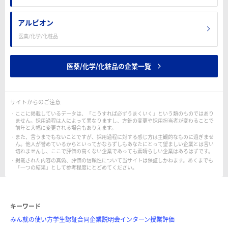
アルビオン
医薬/化学/化粧品
医薬/化学/化粧品の企業一覧
サイトからのご注意
ここに掲載しているデータは、「こうすれば必ずうまくいく」という類のものではあり
ません。採用過程は人によって異なりますし、方針の変更や採用担当者が変わることで
前年と大幅に変更される場合もありえます。
また、言うまでもないことですが、採用過程に対する感じ方は主観的なものに過ぎませ
ん。他人が誉めているからといってかならずしもあなたにとって望ましい企業とは言い
切れませんし、ここで評価の高くない企業であっても素晴らしい企業はあるはずです。
掲載された内容の真偽、評価の信頼性について当サイトは保証しかねます。あくまでも
「一つの結果」として参考程度にとどめてください。
キーワード
みん就の使い方
学生認証
合同企業説明会
インターン
授業評価