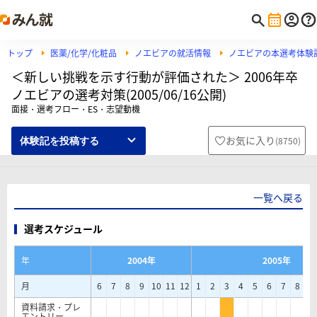
トップ
医薬/化学/化粧品
ノエビアの就活情報
ノエビアの本選考体験
＜新しい挑戦を示す行動が評価された＞ 2006年卒
ノエビアの選考対策(2005/06/16公開)
面接・選考フロー・ES・志望動機
お気に入り
(
8750
)
体験記を投稿する
一覧へ戻る
選考スケジュール
年
2004年
2005年
月
6
7
8
9
10
11
12
1
2
3
4
5
6
7
8
9
資料請求・プレ
エントリー