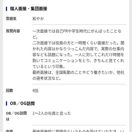
個人面接・集団面接
和やか
雰囲気
一次面接では自己PRや学生時代にがんばったことな
質問内容
ど。
二次面接では役員の方と一時間くらい面接だった。聞
かれた内容はかなりつっこんだ内容で、実際の仕事内
容なども話題になった。一人に対してこれだけ時間を
割いてコミュニケーションをとり、きちんと見てくれ
ているという印象。
最終面接は、全国転勤のことやどう働きたいか、他社
の選考状況など。
4回
回数
OB／OG訪問
1〜2人の社員と会った
OB／OG訪問
は
最終面接前に質問会というものを設けていただき、い
内容