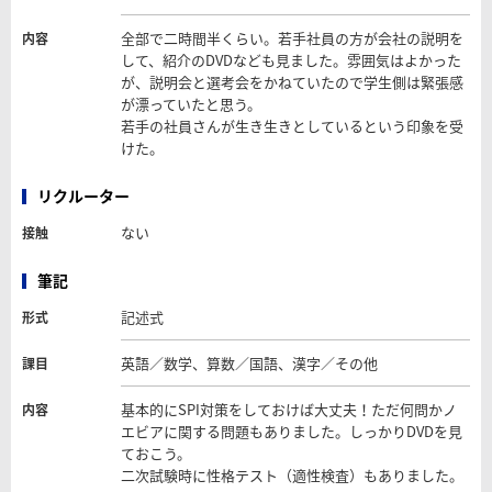
全部で二時間半くらい。若手社員の方が会社の説明を
内容
して、紹介のDVDなども見ました。雰囲気はよかった
が、説明会と選考会をかねていたので学生側は緊張感
が漂っていたと思う。
若手の社員さんが生き生きとしているという印象を受
けた。
リクルーター
ない
接触
筆記
記述式
形式
英語／数学、算数／国語、漢字／その他
課目
基本的にSPI対策をしておけば大丈夫！ただ何問かノ
内容
エビアに関する問題もありました。しっかりDVDを見
ておこう。
二次試験時に性格テスト（適性検査）もありました。