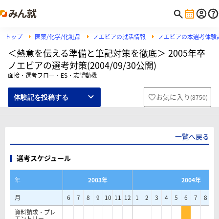
トップ
医薬/化学/化粧品
ノエビアの就活情報
ノエビアの本選考体験
＜熱意を伝える準備と筆記対策を徹底＞ 2005年卒
ノエビアの選考対策(2004/09/30公開)
面接・選考フロー・ES・志望動機
お気に入り
(
8750
)
体験記を投稿する
一覧へ戻る
選考スケジュール
年
2003年
2004年
月
6
7
8
9
10
11
12
1
2
3
4
5
6
7
8
9
資料請求・プレ
エントリー