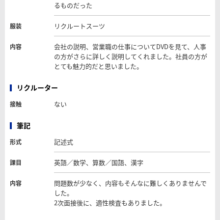
るものだった
リクルートスーツ
服装
会社の説明、営業職の仕事についてDVDを見て、人事
内容
の方がさらに詳しく説明してくれました。社員の方が
とても魅力的だと思いました。
リクルーター
ない
接触
筆記
記述式
形式
英語／数学、算数／国語、漢字
課目
問題数が少なく、内容もそんなに難しくありませんで
内容
した。
2次面接後に、適性検査もありました。