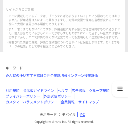
サイトからのご注意
ここに掲載しているデータは、「こうすれば必ずうまくいく」という類のものではあり
ません。採用過程は人によって異なりますし、方針の変更や採用担当者が変わることで
前年と大幅に変更される場合もありえます。
また、言うまでもないことですが、採用過程に対する感じ方は主観的なものに過ぎませ
ん。他人が誉めているからといってかならずしもあなたにとって望ましい企業とは言い
切れませんし、ここで評価の高くない企業であっても素晴らしい企業はあるはずです。
掲載された内容の真偽、評価の信頼性について当サイトは保証しかねます。あくまでも
「一つの結果」として参考程度にとどめてください。
キーワード
みん就の使い方
学生認証
合同企業説明会
インターン
授業評価
利用規約
掲示板ガイドライン
ヘルプ
広告掲載
グループ規約
プライバシーポリシー
外部送信ポリシー
カスタマーハラスメントポリシー
企業情報
サイトマップ
表示モード
モバイル
PC
Copyright © Minshu Inc. All rights reserved.