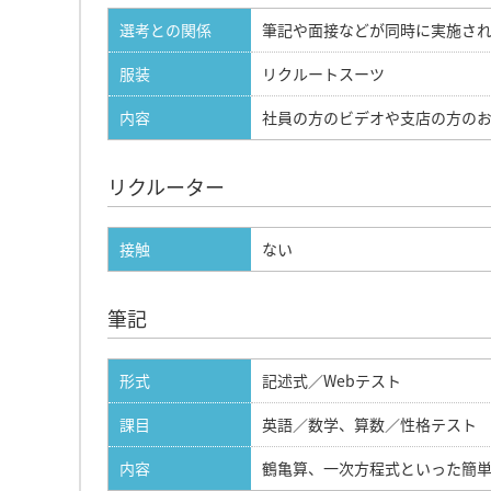
選考との関係
筆記や面接などが同時に実施さ
服装
リクルートスーツ
内容
社員の方のビデオや支店の方の
リクルーター
接触
ない
筆記
形式
記述式／Webテスト
課目
英語／数学、算数／性格テスト
内容
鶴亀算、一次方程式といった簡