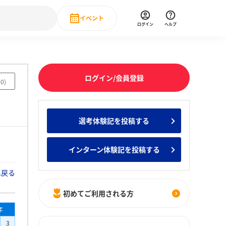
イベント
ログイン
ヘルプ
Event
の新卒就職人気企業ランキング
みんなのインターン人気企業ランキン
直近のイベント一覧
ログイン/会員登録
50
)
もっと見る
 IT・DX現場社員インタビュー
選考体験記を投稿する
の新卒就職人気企業ランキング
みんなのインターン人気企業ランキン
インターン体験記を投稿する
へ戻る
初めてご利用される方
年
3