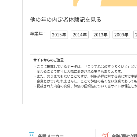
他の年の内定者体験記を見る
卒業年：
2015年
2014年
2013年
2009年
サイトからのご注意
・ここに掲載しているデータは、「こうすれば必ずうまくいく」と
変わることで前年と大幅に変更される場合もありえます。
・また、言うまでもないことですが、採用過程に対する感じ方は主
企業とは言い切れませんし、ここで評価の高くない企業であって
・掲載された内容の真偽、評価の信頼性について当サイトは保証し
各種メーカー
金融/商社/保