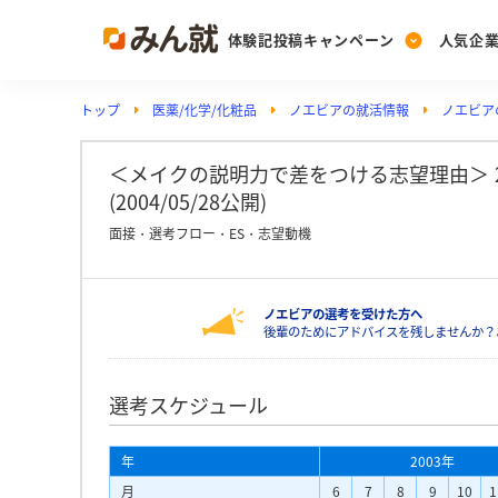
体験記投稿キャンペーン
人気企
トップ
医薬/化学/化粧品
ノエビアの就活情報
ノエビア
Post
Ranking
PickUp
投稿する
ランキングを見る
注目の企業特集
＜メイクの説明力で差をつける志望理由＞ 
(2004/05/28公開)
面接・選考フロー・ES・志望動機
Vote
投票する
ノエビアの選考を受けた方へ
動画で知ろう！業界・
後輩のためにアドバイスを残しませんか？
選考スケジュール
年
2003年
月
6
7
8
9
10
1