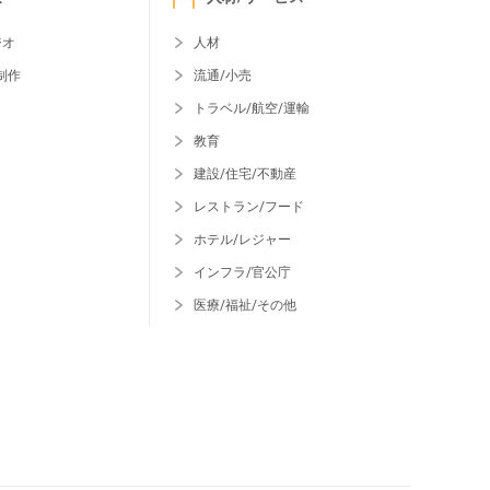
ジオ
人材
制作
流通/小売
トラベル/航空/運輸
教育
建設/住宅/不動産
レストラン/フード
ホテル/レジャー
インフラ/官公庁
医療/福祉/その他