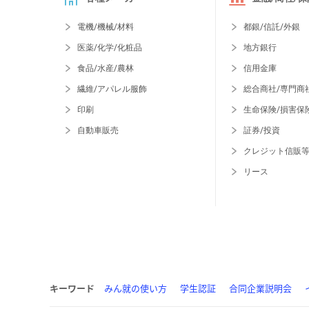
電機/機械/材料
都銀/信託/外銀
医薬/化学/化粧品
地方銀行
食品/水産/農林
信用金庫
繊維/アパレル服飾
総合商社/専門商
印刷
生命保険/損害保
自動車販売
証券/投資
クレジット信販
リース
キーワード
みん就の使い方
学生認証
合同企業説明会