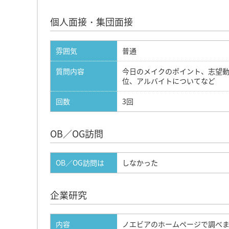
個人面接・集団面接
雰囲気
普通
質問内容
今日のメイクのポイント、志望動
位、アルバイトについてなど
回数
3回
OB／OG訪問
OB／OG訪問は
しなかった
企業研究
内容
ノエビアのホームページで調べ