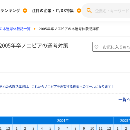
業ランキング
注目の企業・IT/DX特集
の本選考体験記一覧
2005年卒ノエビアの本選考体験記詳細
注目の企業特集
みんなのIT業界新卒就職人気企業ランキング
みんな
[27卒] 本選考体験記投稿キャンペーン
28卒 注目企業特集
27卒 注目企業特集
みんなのDX企業就職ブランド調査
2005年卒ノエビアの選考対策
お気に入り
(
87
注目のIT・DX企業特集
28卒 IT・DX企業特集
27卒 IT・DX企業特集
28卒
みんなのIT業界新卒就職人気企業ランキング
みんな
企業研究
あなたの就活体験は、これからノエビアを志望する後輩へのエールになります！
一覧
2004年
2005
1
12
1
2
3
4
5
6
7
8
9
10
11
12
1
2