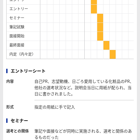
エントリー
セミナー
筆記試験
面接開始
最終面接
内定（内々定）
エントリーシート
自己PR、志望動機、日ごろ愛用している化粧品のPR、
内容
他社の選考状況など。説明会当日に用紙が配られ、当
日に書かされました。
指定の用紙に手で記入
形式
セミナー
筆記や面接などが同時に実施される、選考と関係のあ
選考との関係
るものだった