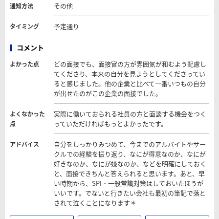
その他
通知方法
予定通り
タイミング
コメント
どの面接でも、面接官の方が雰囲気が和むよう配慮し
よかった点
てくださり、本来の自分を見ようとしてくださってい
ると感じました。他の企業と比べて一番いつもの自分
が出せたのがこの企業の面接でした。
実際に働いておられる社員の方と面談する機会をつく
よくなかった
っていただければもっとよかったです。
点
自分をしっかりみつめて、今までのアルバイトやサー
アドバイス
クルでの経験を振り返り、なにが得意なのか、なにが
好きなのか、なにが嫌なのか、などを明確にしておく
と、面接できちんと答えられると思います。あと、早
い時期から、SPI・一般常識対策はしておいたほうが
いいです。でないと行きたい会社も最初の筆記で落と
されて泣くことになります＊