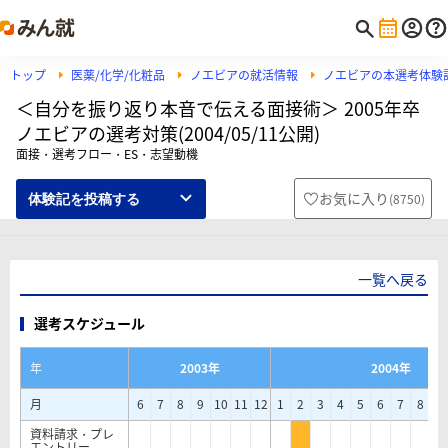
トップ
医薬/化学/化粧品
ノエビアの就活情報
ノエビアの本選考体験
＜自分を振り返り本音で伝える面接術＞ 2005年卒
ノエビアの選考対策(2004/05/11公開)
面接・選考フロー・ES・志望動機
お気に入り
(
8750
)
体験記を投稿する
一覧へ戻る
選考スケジュール
年
2003年
2004年
月
6
7
8
9
10
11
12
1
2
3
4
5
6
7
8
9
資料請求・プレ
エントリー