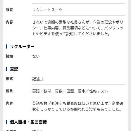
リクルートスーツ
服装
きれいで笑顔の素敵な社員さんが、企業の理念やポリ
内容
シー、仕事内容、募集要項などについて、パンフレッ
トやビデオを使って説明してくださいました。
リクルーター
ない
接触
筆記
記述式
形式
英語／数学、算数／国語、漢字／性格テスト
課目
英語も数学も漢字も難易度は低いと思います。企業研
内容
究をしっかりしているか問われる設問もありました。
個人面接・集団面接