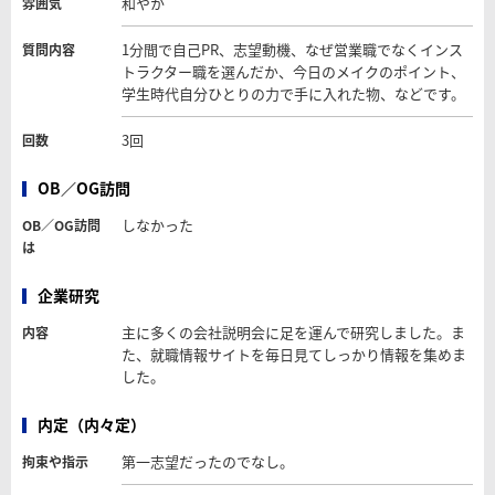
和やか
雰囲気
1分間で自己PR、志望動機、なぜ営業職でなくインス
質問内容
トラクター職を選んだか、今日のメイクのポイント、
学生時代自分ひとりの力で手に入れた物、などです。
3回
回数
OB／OG訪問
しなかった
OB／OG訪問
は
企業研究
主に多くの会社説明会に足を運んで研究しました。ま
内容
た、就職情報サイトを毎日見てしっかり情報を集めま
した。
内定（内々定）
第一志望だったのでなし。
拘束や指示