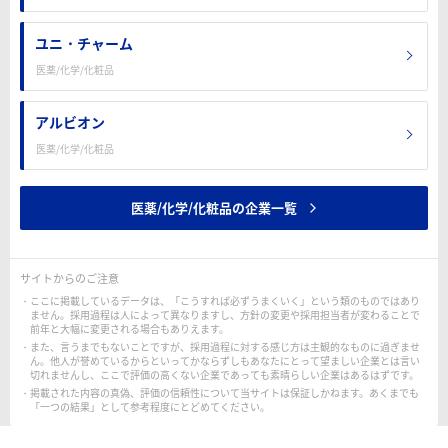
ユニ・チャーム
医薬/化学/化粧品
アルビオン
医薬/化学/化粧品
医薬/化学/化粧品の企業一覧
サイトからのご注意
ここに掲載しているデータは、「こうすれば必ずうまくいく」という類のものではあり
ません。採用過程は人によって異なりますし、方針の変更や採用担当者が変わることで
前年と大幅に変更される場合もありえます。
また、言うまでもないことですが、採用過程に対する感じ方は主観的なものに過ぎませ
ん。他人が誉めているからといってかならずしもあなたにとって望ましい企業とは言い
切れませんし、ここで評価の高くない企業であっても素晴らしい企業はあるはずです。
掲載された内容の真偽、評価の信頼性について当サイトは保証しかねます。あくまでも
「一つの結果」として参考程度にとどめてください。