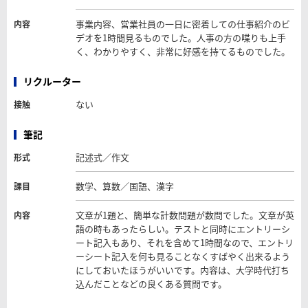
事業内容、営業社員の一日に密着しての仕事紹介のビ
内容
デオを1時間見るものでした。人事の方の喋りも上手
く、わかりやすく、非常に好感を持てるものでした。
リクルーター
ない
接触
筆記
記述式／作文
形式
数学、算数／国語、漢字
課目
文章が1題と、簡単な計数問題が数問でした。文章が英
内容
語の時もあったらしい。テストと同時にエントリーシ
ート記入もあり、それを含めて1時間なので、エントリ
ーシート記入を何も見ることなくすばやく出来るよう
にしておいたほうがいいです。内容は、大学時代打ち
込んだことなどの良くある質問です。