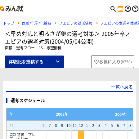
トップ
医薬/化学/化粧品
ノエビアの就活情報
ノエビアの本選考体験
＜早め対応と明るさが鍵の選考対策＞ 2005年卒ノ
エビアの選考対策(2004/05/04公開)
面接・選考フロー・ES・志望動機
お気に入り
(
8750
)
体験記を投稿する
一覧へ戻る
選考スケジュール
年
2003年
2004年
月
6
7
8
9
10
11
12
1
2
3
4
5
6
7
8
9
資料請求・プレ
エントリー