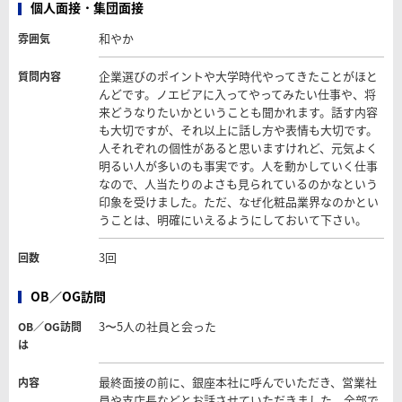
個人面接・集団面接
和やか
雰囲気
企業選びのポイントや大学時代やってきたことがほと
質問内容
んどです。ノエビアに入ってやってみたい仕事や、将
来どうなりたいかということも聞かれます。話す内容
も大切ですが、それ以上に話し方や表情も大切です。
人それぞれの個性があると思いますけれど、元気よく
明るい人が多いのも事実です。人を動かしていく仕事
なので、人当たりのよさも見られているのかなという
印象を受けました。ただ、なぜ化粧品業界なのかとい
うことは、明確にいえるようにしておいて下さい。
3回
回数
OB／OG訪問
3〜5人の社員と会った
OB／OG訪問
は
最終面接の前に、銀座本社に呼んでいただき、営業社
内容
員や支店長などとお話させていただきました。全部で