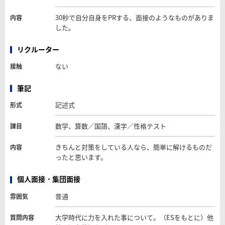
30秒で自分自身をPRする、面接のようなものがありま
内容
した。
リクルーター
ない
接触
筆記
記述式
形式
数学、算数／国語、漢字／性格テスト
課目
きちんと対策をしている人なら、簡単に解けるものだ
内容
ったと思います。
個人面接・集団面接
普通
雰囲気
大学時代に力を入れた事について。（ESをもとに）他
質問内容