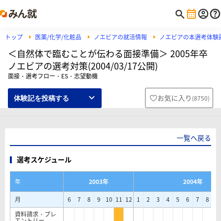
トップ
医薬/化学/化粧品
ノエビアの就活情報
ノエビアの本選考体験
＜自然体で臨むことが伝わる面接準備＞ 2005年卒
ノエビアの選考対策(2004/03/17公開)
面接・選考フロー・ES・志望動機
お気に入り
(
8750
)
体験記を投稿する
一覧へ戻る
選考スケジュール
年
2003年
2004年
月
6
7
8
9
10
11
12
1
2
3
4
5
6
7
8
9
資料請求・プレ
エントリー