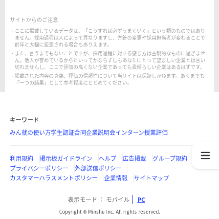
サイトからのご注意
ここに掲載しているデータは、「こうすれば必ずうまくいく」という類のものではあり
ません。採用過程は人によって異なりますし、方針の変更や採用担当者が変わることで
前年と大幅に変更される場合もありえます。
また、言うまでもないことですが、採用過程に対する感じ方は主観的なものに過ぎませ
ん。他人が誉めているからといってかならずしもあなたにとって望ましい企業とは言い
切れませんし、ここで評価の高くない企業であっても素晴らしい企業はあるはずです。
掲載された内容の真偽、評価の信頼性について当サイトは保証しかねます。あくまでも
「一つの結果」として参考程度にとどめてください。
キーワード
みん就の使い方
学生認証
合同企業説明会
インターン
授業評価
利用規約
掲示板ガイドライン
ヘルプ
広告掲載
グループ規約
プライバシーポリシー
外部送信ポリシー
カスタマーハラスメントポリシー
企業情報
サイトマップ
表示モード
モバイル
PC
Copyright © Minshu Inc. All rights reserved.