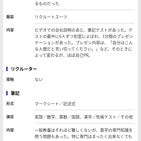
るものだった
リクルートスーツ
服装
ビデオでの会社説明のあと、筆記テストがあった。テ
内容
ストの最中に6人ずつ別室によばれ、1分間のプレゼン
テーションがあった。プレゼン内容は、「自分はこん
な人間だと言い切ってください。」など、そのときに
よって変わるが、ほぼ自己PR。
リクルーター
ない
接触
筆記
マークシート／記述式
形式
英語／数学、算数／国語、漢字／性格テスト／その他
課目
一般教養はそれほど難しくないが、薬学の専門知識を
内容
問う問題もあった。特に専門はまったく出来なくても