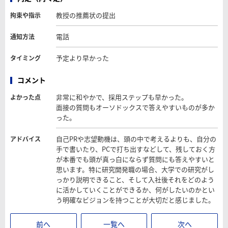
教授の推薦状の提出
拘束や指示
電話
通知方法
予定より早かった
タイミング
コメント
非常に和やかで、採用ステップも早かった。
よかった点
面接の質問もオーソドックスで答えやすいものが多か
った。
自己PRや志望動機は、頭の中で考えるよりも、自分の
アドバイス
手で書いたり、PCで打ち出すなどして、残しておく方
が本番でも頭が真っ白にならず質問にも答えやすいと
思います。特に研究開発職の場合、大学での研究がし
っかり説明できること、そして入社後それをどのよう
に活かしていくことができるか、何がしたいのかとい
う明確なビジョンを持つことが大切だと感じました。
前へ
一覧へ
次へ