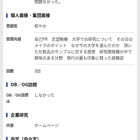
問題なかった。
個人面接・集団面接
和やか
雰囲気
自己PR 志望動機 大学での研究について その日の
質問内容
メイクのポイント なぜ今の大学を選んだのか 頂い
た化粧品のサンプルに対する感想 研究開発職の中で
興味のある分野 旅行の最も印象に残った経験談
3回
回数
OB／OG訪問
しなかった
OB／OG訪問
は
企業研究
ホームページ
内容
内定（内々定）