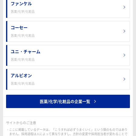
ファンケル
医薬/化学/化粧品
コーセー
医薬/化学/化粧品
ユニ・チャーム
医薬/化学/化粧品
アルビオン
医薬/化学/化粧品
医薬/化学/化粧品の企業一覧
サイトからのご注意
ここに掲載しているデータは、「こうすれば必ずうまくいく」という類のものではあり
ません。採用過程は人によって異なりますし、方針の変更や採用担当者が変わることで