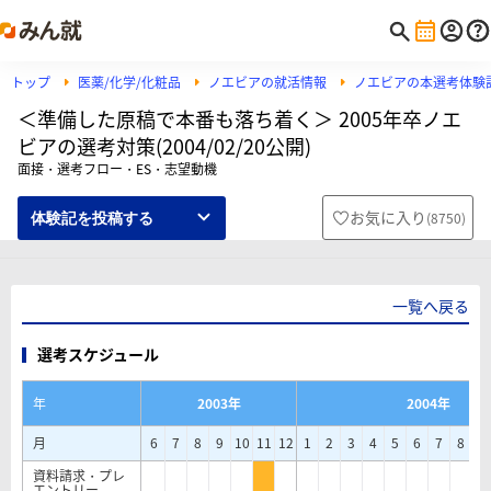
トップ
医薬/化学/化粧品
ノエビアの就活情報
ノエビアの本選考体験
＜準備した原稿で本番も落ち着く＞ 2005年卒ノエ
ビアの選考対策(2004/02/20公開)
面接・選考フロー・ES・志望動機
お気に入り
(
8750
)
体験記を投稿する
一覧へ戻る
選考スケジュール
年
2003年
2004年
月
6
7
8
9
10
11
12
1
2
3
4
5
6
7
8
9
資料請求・プレ
エントリー