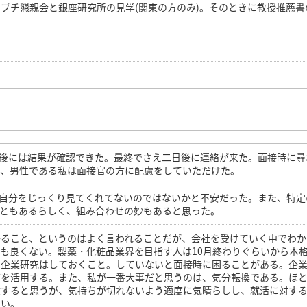
プチ懇親会と銀座研究所の見学(関東の方のみ)。そのときに教授推薦書
午後には結果が確認できた。最終でさえ二日後に連絡が来た。面接時に尋
で、男性である私は面接官の方に配慮をしていただけた。
。自分をじっくり見てくれてないのではないかと不安だった。また、特定
こともあるらしく、組み合わせの妙もあると思った。
かること、というのはよく言われることだが、会社を受けていく中でわか
も良くない。製薬・化粧品業界を目指す人は10月終わりぐらいから本
。企業研究はしておくこと。していないと面接時に困ることがある。企
どを活用する。また、私が一番大事だと思うのは、気分転換である。ほ
験すると思うが、気持ちが切れないよう適度に気晴らしし、就活に対す
たい。