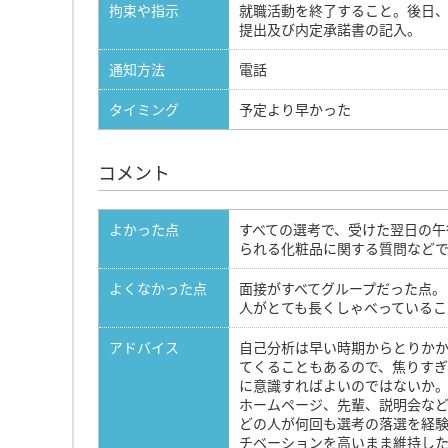
拘束や指示
就職活動を終了すること。後日、
提出及び内定承諾書の記入。
通知方法
電話
タイミング
予定より早かった
コメント
よかった点
すべての選考で、受けた翌日の
られる化粧品に関する質問など
よくなかった点
面接がすべてグループだった点
人がとても長くしゃべっている
アドバイス
自己分析は早い時期からとりか
てくることもあるので、焦りすぎ
に意識すればよいのではないか
ホームページ、先輩、説明会な
どの人が何回も選考の落選を経
チベーションを高いまま維持し