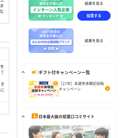
結果を見る
ま
な
投票する
結果を見る
とを
ギフト付キャンペーン一覧
は？
とき
［27卒］本選考体験記投稿
キャンペーン
うに
日本最大級の授業口コミサイト