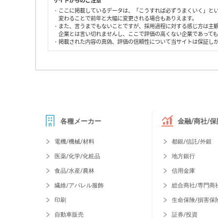
サイトからのご注意
・ここに掲載しているデータは、「こうすれば必ずうまくいく」と
変わることで前年と大幅に変更される場合もありえます。
・また、言うまでもないことですが、採用過程に対する感じ方は主
企業とは言い切れませんし、ここで評価の高くない企業であって
・掲載された内容の真偽、評価の信頼性について当サイトは保証し
各種メーカー
金融/商社/保
電機/機械/材料
都銀/信託/外銀
医薬/化学/化粧品
地方銀行
食品/水産/農林
信用金庫
繊維/アパレル服飾
総合商社/専門商
印刷
生命保険/損害保
自動車販売
証券/投資