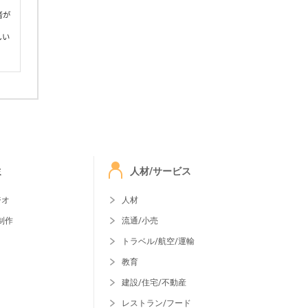
者が
しい
ミ
人材/サービス
ジオ
人材
制作
流通/小売
トラベル/航空/運輸
教育
建設/住宅/不動産
レストラン/フード