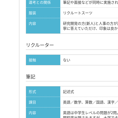
選考との関係
筆記や面接などが同時に実施さ
服装
リクルートスーツ
内容
研究開発の方(新人)と人事の方
寧に答えていただけ、印象は良か
リクルーター
接触
ない
筆記
形式
記述式
課目
英語／数学、算数／国語、漢字
内容
英語は中学生レベルの問題が2問
問程度出題されますが、大学で