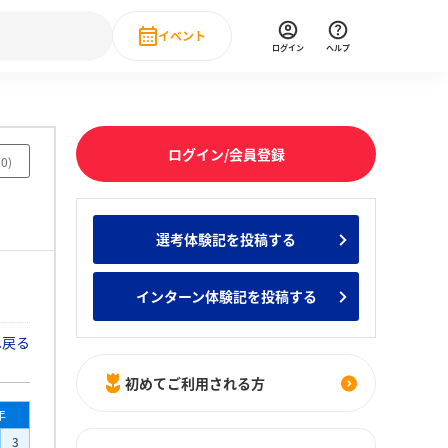
イベント
ログイン
ヘルプ
Event
の新卒就職人気企業ランキング
みんなのインターン人気企業ランキン
直近のイベント一覧
ログイン/会員登録
50
)
もっと見る
 IT・DX現場社員インタビュー
選考体験記を投稿する
の新卒就職人気企業ランキング
みんなのインターン人気企業ランキン
インターン体験記を投稿する
へ戻る
初めてご利用される方
年
3