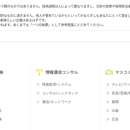
いう類のものではありません。採用過程は人によって異なりますし、方針の変更や採用担当
観的なものに過ぎません。他人が誉めているからといってかならずしもあなたにとって望ま
も素晴らしい企業はあるはずです。
かねます。あくまでも「一つの結果」として参考程度にとどめてください。
険
情報通信コンサル
マスコ
情報処理/システム
テレビ/ラ
コンサル/シンクタンク
音楽/芸能/
通信/ネットワーク
新聞
社
出版
険
広告