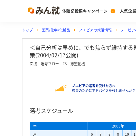
体験記投稿キャンペーン
人気企
トップ
医薬/化学/化粧品
ノエビアの就活情報
ノエビア
Post
Ranking
PickUp
投稿する
ランキングを見る
注目の企業特集
＜自己分析は早めに、でも焦らず維持する気
策(2004/02/17公開)
面接・選考フロー・ES・志望動機
Vote
投票する
ノエビアの選考を受けた方へ
動画で知ろう！業界・
後輩のためにアドバイスを残しませんか？
選考スケジュール
年
2003年
月
6
7
8
9
10
1