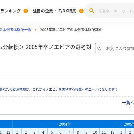
業ランキング
注目の企業・IT/DX特集
の本選考体験記一覧
2005年卒ノエビアの本選考体験記詳細
注目の企業特集
みんなのIT業界新卒就職人気企業ランキング
みんな
[27卒] 本選考体験記投稿キャンペーン
28卒 注目企業特集
27卒 注目企業特集
みんなのDX企業就職ブランド調査
分転換＞ 2005年卒ノエビアの選考対
お気に入り
(
87
注目のIT・DX企業特集
28卒 IT・DX企業特集
27卒 IT・DX企業特集
28卒
みんなのIT業界新卒就職人気企業ランキング
みんな
企業研究
あなたの就活体験は、これからノエビアを志望する後輩へのエールになります！
一覧
2004年
2005
1
12
1
2
3
4
5
6
7
8
9
10
11
12
1
2