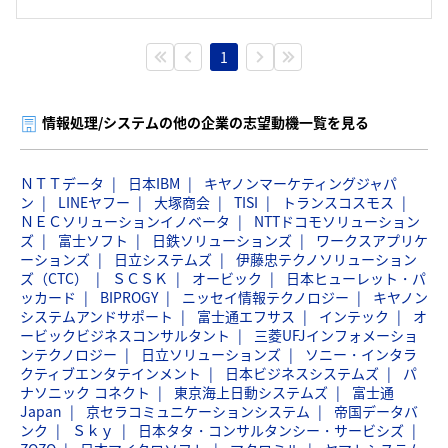
1
情報処理/システムの他の企業の志望動機一覧を見る
ＮＴＴデータ
日本IBM
キヤノンマーケティングジャパ
ン
LINEヤフー
大塚商会
TISI
トランスコスモス
ＮＥＣソリューションイノベータ
NTTドコモソリューション
ズ
富士ソフト
日鉄ソリューションズ
ワークスアプリケ
ーションズ
日立システムズ
伊藤忠テクノソリューション
ズ（CTC）
ＳＣＳＫ
オービック
日本ヒューレット・パ
ッカード
BIPROGY
ニッセイ情報テクノロジー
キヤノン
システムアンドサポート
富士通エフサス
インテック
オ
ービックビジネスコンサルタント
三菱UFJインフォメーショ
ンテクノロジー
日立ソリューションズ
ソニー・インタラ
クティブエンタテインメント
日本ビジネスシステムズ
パ
ナソニック コネクト
東京海上日動システムズ
富士通
Japan
京セラコミュニケーションシステム
帝国データバ
ンク
Ｓｋｙ
日本タタ・コンサルタンシー・サービシズ