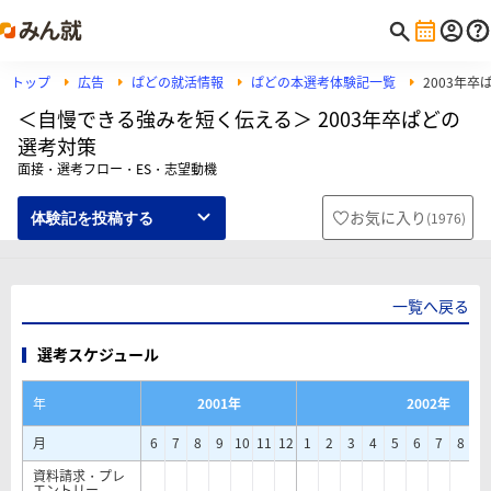
トップ
広告
ぱどの就活情報
ぱどの本選考体験記一覧
2003年
＜自慢できる強みを短く伝える＞ 2003年卒ぱどの
選考対策
面接・選考フロー・ES・志望動機
お気に入り
(
1976
)
体験記を投稿する
一覧へ戻る
選考スケジュール
年
2001年
2002年
月
6
7
8
9
10
11
12
1
2
3
4
5
6
7
8
9
資料請求・プレ
エントリー