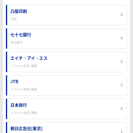
凸版印刷
印刷
七十七銀行
地方銀行
エイチ・アイ・エス
トラベル/航空/運輸
JTB
トラベル/航空/運輸
日本旅行
トラベル/航空/運輸
朝日広告社[東京]