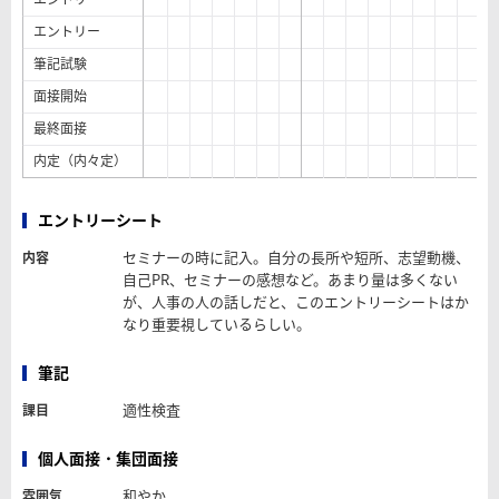
エントリー
筆記試験
面接開始
最終面接
内定（内々定）
エントリーシート
セミナーの時に記入。自分の長所や短所、志望動機、
内容
自己PR、セミナーの感想など。あまり量は多くない
が、人事の人の話しだと、このエントリーシートはか
なり重要視しているらしい。
筆記
適性検査
課目
個人面接・集団面接
和やか
雰囲気