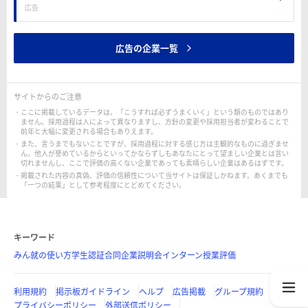
広告
広告の企業一覧
サイトからのご注意
ここに掲載しているデータは、「こうすれば必ずうまくいく」という類のものではあり
ません。採用過程は人によって異なりますし、方針の変更や採用担当者が変わることで
前年と大幅に変更される場合もありえます。
また、言うまでもないことですが、採用過程に対する感じ方は主観的なものに過ぎませ
ん。他人が誉めているからといってかならずしもあなたにとって望ましい企業とは言い
切れませんし、ここで評価の高くない企業であっても素晴らしい企業はあるはずです。
掲載された内容の真偽、評価の信頼性について当サイトは保証しかねます。あくまでも
「一つの結果」として参考程度にとどめてください。
キーワード
みん就の使い方
学生認証
合同企業説明会
インターン
授業評価
利用規約
掲示板ガイドライン
ヘルプ
広告掲載
グループ規約
プライバシーポリシー
外部送信ポリシー