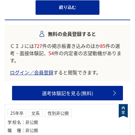
絞り込む
無料の会員登録すると
ＣＩＪには
727
件の掲示板書き込みのほか
85
件の選
考・面接体験記、
54
件の内定者の志望動機がありま
す。
ログイン／会員登録
すると閲覧できます。
選考体験記を見る(無料)
25年卒
文系
性別非公開
学校名
：
非公開
職種
：
非公開