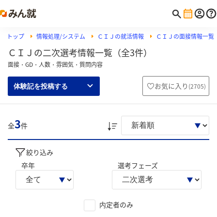
トップ
情報処理/システム
ＣＩＪの就活情報
ＣＩＪの面接情報一覧
ＣＩＪの二次選考情報一覧（全3件）
面接・GD・人数・雰囲気・質問内容
お気に入り
(
2705
)
体験記を投稿する
3
全
件
絞り込み
卒年
選考フェーズ
内定者のみ