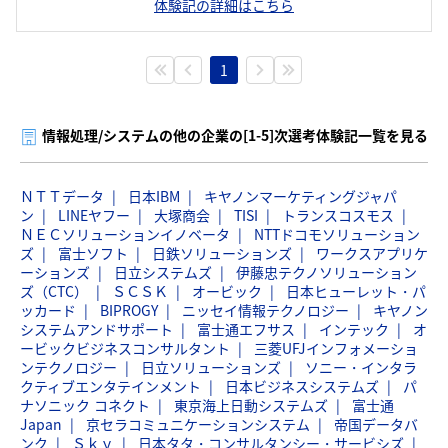
体験記の詳細はこちら
1
情報処理/システムの他の企業の[1-5]次選考体験記一覧を見る
ＮＴＴデータ
日本IBM
キヤノンマーケティングジャパ
ン
LINEヤフー
大塚商会
TISI
トランスコスモス
ＮＥＣソリューションイノベータ
NTTドコモソリューション
ズ
富士ソフト
日鉄ソリューションズ
ワークスアプリケ
ーションズ
日立システムズ
伊藤忠テクノソリューション
ズ（CTC）
ＳＣＳＫ
オービック
日本ヒューレット・パ
ッカード
BIPROGY
ニッセイ情報テクノロジー
キヤノン
システムアンドサポート
富士通エフサス
インテック
オ
ービックビジネスコンサルタント
三菱UFJインフォメーショ
ンテクノロジー
日立ソリューションズ
ソニー・インタラ
クティブエンタテインメント
日本ビジネスシステムズ
パ
ナソニック コネクト
東京海上日動システムズ
富士通
Japan
京セラコミュニケーションシステム
帝国データバ
ンク
Ｓｋｙ
日本タタ・コンサルタンシー・サービシズ