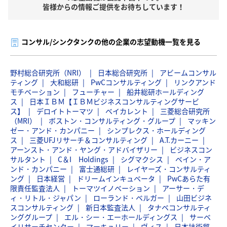
皆様からの情報ご提供をお待ちしています！
コンサル/シンクタンクの他の企業の志望動機一覧を見る
野村総合研究所（NRI）
日本総合研究所
アビームコンサル
ティング
大和総研
PwCコンサルティング
リンクアンド
モチベーション
フューチャー
船井総研ホールディング
ス
日本ＩＢＭ【ＩＢＭビジネスコンサルティングサービ
ス】
デロイトトーマツ
ベイカレント
三菱総合研究所
（MRI）
ボストン・コンサルティング・グループ
マッキン
ゼー・アンド・カンパニー
シンプレクス・ホールディング
ス
三菱UFJリサーチ＆コンサルティング
A.T.カーニー
アーンスト・アンド・ヤング・アドバイザリー
ビジネスコン
サルタント
C＆I Holdings
シグマクシス
ベイン・ア
ンド・カンパニー
富士通総研
レイヤーズ・コンサルティ
ング
日本経営
ドリームインキュベータ
PwCあらた有
限責任監査法人
トーマツイノベーション
アーサー・デ
ィ・リトル・ジャパン
ローランド・ベルガー
山田ビジネ
スコンサルティング
新日本監査法人
タナベコンサルティ
ンググループ
エル・シー・エーホールディングス
サーベ
イリサーチセンター
マーキュリー
ヴィス
日本技術貿