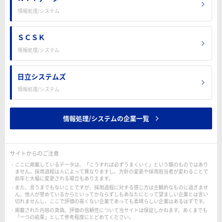
情報処理/システム
ＳＣＳＫ
情報処理/システム
日立システムズ
情報処理/システム
情報処理/システムの企業一覧
サイトからのご注意
ここに掲載しているデータは、「こうすれば必ずうまくいく」という類のものではあり
ません。採用過程は人によって異なりますし、方針の変更や採用担当者が変わることで
前年と大幅に変更される場合もありえます。
また、言うまでもないことですが、採用過程に対する感じ方は主観的なものに過ぎませ
ん。他人が誉めているからといってかならずしもあなたにとって望ましい企業とは言い
切れませんし、ここで評価の高くない企業であっても素晴らしい企業はあるはずです。
掲載された内容の真偽、評価の信頼性について当サイトは保証しかねます。あくまでも
「一つの結果」として参考程度にとどめてください。