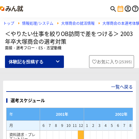
トップ
情報処理/システム
大塚商会の就活情報
大塚商会の本選考体
＜やりたい仕事を絞りOB訪問で差をつける＞ 2003
年卒大塚商会の選考対策
面接・選考フロー・ES・志望動機
お気に入り
(
25395
)
体験記を投稿する
一覧へ戻る
選考スケジュール
年
2001年
2002年
月
6
7
8
9
10
11
12
1
2
3
4
5
6
7
8
9
資料請求・プレ
エントリー