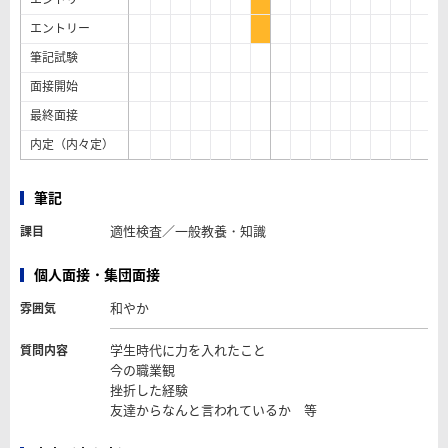
エントリー
筆記試験
面接開始
最終面接
内定（内々定）
筆記
適性検査／一般教養・知識
課目
個人面接・集団面接
和やか
雰囲気
学生時代に力を入れたこと
質問内容
今の職業観
挫折した経験
友達からなんと言われているか 等