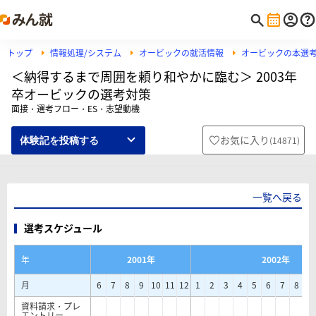
トップ
情報処理/システム
オービックの就活情報
オービックの本選
＜納得するまで周囲を頼り和やかに臨む＞ 2003年
卒オービックの選考対策
面接・選考フロー・ES・志望動機
お気に入り
(
14871
)
体験記を投稿する
一覧へ戻る
選考スケジュール
年
2001年
2002年
月
6
7
8
9
10
11
12
1
2
3
4
5
6
7
8
9
資料請求・プレ
エントリー