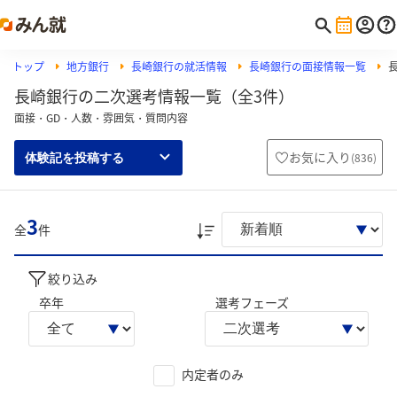
トップ
地方銀行
長崎銀行の就活情報
長崎銀行の面接情報一覧
長崎銀行の二次選考情報一覧（全3件）
面接・GD・人数・雰囲気・質問内容
お気に入り
(
836
)
体験記を投稿する
3
全
件
絞り込み
卒年
選考フェーズ
内定者のみ