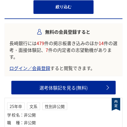
絞り込む
無料の会員登録すると
長崎銀行には
479
件の掲示板書き込みのほか
14
件の選
考・面接体験記、
7
件の内定者の志望動機がありま
す。
ログイン／会員登録
すると閲覧できます。
選考体験記を見る(無料)
25年卒
文系
性別非公開
学校名
：
非公開
職種
：
非公開