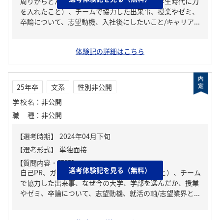
周りからどんな人といわれる？、ガクチカ（学生時代に力
を入れたこと）、チームで協力した出来事、授業やゼミ、
卒論について、志望動機、入社後にしたいこと/キャリア...
体験記の詳細はこちら
25年卒
文系
性別非公開
学校名
：
非公開
職種
：
非公開
【質問内容・課題】
選考体験記を見る（無料）
自己PR、ガクチカ（学生時代に力を入れたこと）、チーム
で協力した出来事、なぜ今の大学、学部を選んだか、授業
やゼミ、卒論について、志望動機、就活の軸/志望業界と...