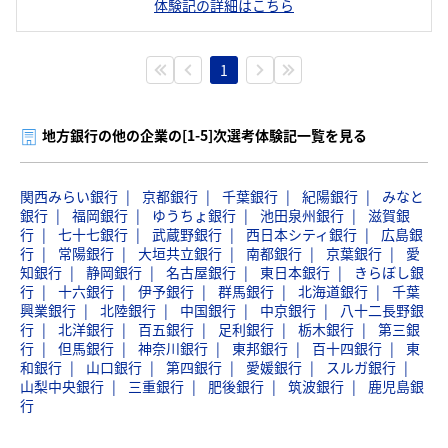
体験記の詳細はこちら
1
地方銀行の他の企業の[1-5]次選考体験記一覧を見る
関西みらい銀行
京都銀行
千葉銀行
紀陽銀行
みなと
銀行
福岡銀行
ゆうちょ銀行
池田泉州銀行
滋賀銀
行
七十七銀行
武蔵野銀行
西日本シティ銀行
広島銀
行
常陽銀行
大垣共立銀行
南都銀行
京葉銀行
愛
知銀行
静岡銀行
名古屋銀行
東日本銀行
きらぼし銀
行
十六銀行
伊予銀行
群馬銀行
北海道銀行
千葉
興業銀行
北陸銀行
中国銀行
中京銀行
八十二長野銀
行
北洋銀行
百五銀行
足利銀行
栃木銀行
第三銀
行
但馬銀行
神奈川銀行
東邦銀行
百十四銀行
東
和銀行
山口銀行
第四銀行
愛媛銀行
スルガ銀行
山梨中央銀行
三重銀行
肥後銀行
筑波銀行
鹿児島銀
行