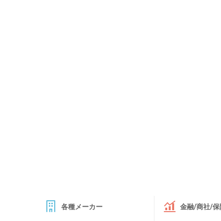
各種メーカー
金融/商社/保