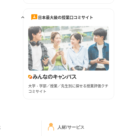
日本最大級の授業口コミサイト
大学・学部／授業／先生別に探せる授業評価クチ
コミサイト
ミ
人材/サービス