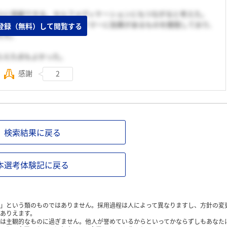
向上に貢献できる。セルフメディケーションにもつながると考えた。
が、ホルモン剤やアルツハイマーに効果があるものを開発しており、
登録（無料）して閲覧する
えた。
。
らえた点もよかった。
感謝
2
検索結果に戻る
本選考体験記に戻る
」という類のものではありません。採用過程は人によって異なりますし、方針の変
ありえます。
は主観的なものに過ぎません。他人が誉めているからといってかならずしもあなた