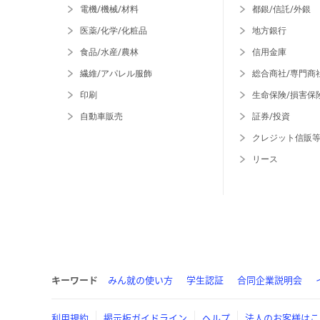
電機/機械/材料
都銀/信託/外銀
医薬/化学/化粧品
地方銀行
食品/水産/農林
信用金庫
繊維/アパレル服飾
総合商社/専門商
印刷
生命保険/損害保
自動車販売
証券/投資
クレジット信販
リース
キーワード
みん就の使い方
学生認証
合同企業説明会
利用規約
掲示板ガイドライン
ヘルプ
法人のお客様はこ