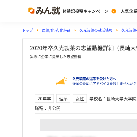
体験記投稿キャンペーン
人気企
トップ
医薬/化学/化粧品
久光製薬の就活情報
久光製薬
Post
Ranking
PickUp
投稿する
ランキングを見る
注目の企業特集
2020年卒久光製薬の志望動機詳細（長崎
実際に企業に提出した志望動機
Vote
久光製薬の選考を受けた方へ
投票する
後輩のためにアドバイスを残しませんか？
動画で知ろう！業界・
20年卒
理系
女性
学校名
：
長崎大学大学院
職種
：
非公開