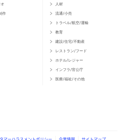
ジオ
人材
制作
流通/小売
トラベル/航空/運輸
教育
建設/住宅/不動産
レストラン/フード
ホテル/レジャー
インフラ/官公庁
医療/福祉/その他
タマーハラスメントポリシー
企業情報
サイトマップ