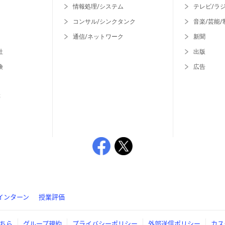
情報処理/システム
テレビ/ラ
コンサル/シンクタンク
音楽/芸能/
通信/ネットワーク
新聞
社
出版
険
広告
等
インターン
授業評価
ちら
グループ規約
プライバシーポリシー
外部送信ポリシー
カス