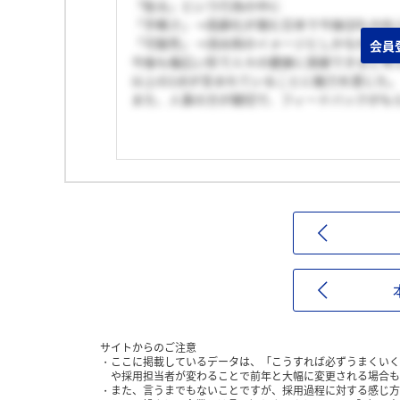
「貼る」という行為の中に
「手軽さ」→高齢化が進む日本で今後QOLの
「可能性」→消炎剤のイメージとしかなかった
会員
今後も幅広い形で人々の健康に貢献できると考
以上の2点が含まれていることに魅力を感じた
また、人事の方が親切で、フィードバックがも
サイトからのご注意
ここに掲載しているデータは、「こうすれば必ずうまくいく
や採用担当者が変わることで前年と大幅に変更される場合も
また、言うまでもないことですが、採用過程に対する感じ方