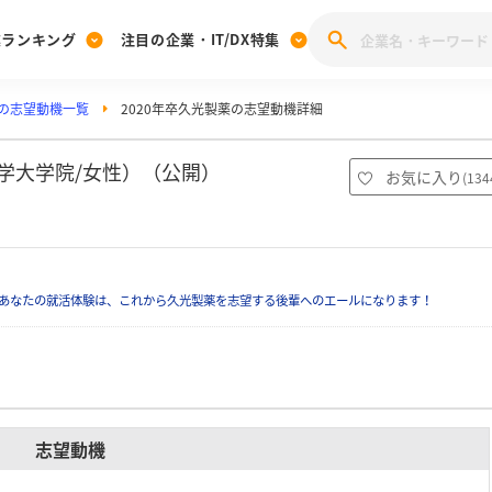
業ランキング
注目の企業・IT/DX特集
の志望動機一覧
2020年卒久光製薬の志望動機詳細
注目の企業特集
みんなのIT業界新卒就職人気企業ランキング
みんな
[27卒] 本選考体験記投稿キャンペーン
28卒 注目企業特集
27卒 注目企業特集
みんなのDX企業就職ブランド調査
大学大学院/女性）（公開）
お気に入り
(
134
注目のIT・DX企業特集
28卒 IT・DX企業特集
27卒 IT・DX企業特集
28卒
みんなのIT業界新卒就職人気企業ランキング
みんな
あなたの就活体験は、これから久光製薬を志望する後輩へのエールになります！
企業研究
志望動機