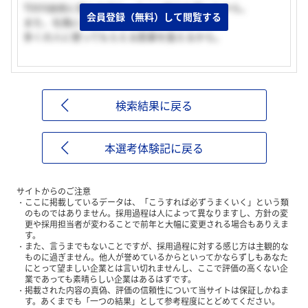
TDDS技術に強みを持ち、そこに魅力を感じたから。
会員登録（無料）して閲覧する
また、社風に合っていると感じたため。
多くの人に使ってもらえる医薬を扱えるから。
検索結果に戻る
本選考体験記に戻る
サイトからのご注意
ここに掲載しているデータは、「こうすれば必ずうまくいく」という類
のものではありません。採用過程は人によって異なりますし、方針の変
更や採用担当者が変わることで前年と大幅に変更される場合もありえま
す。
また、言うまでもないことですが、採用過程に対する感じ方は主観的な
ものに過ぎません。他人が誉めているからといってかならずしもあなた
にとって望ましい企業とは言い切れませんし、ここで評価の高くない企
業であっても素晴らしい企業はあるはずです。
掲載された内容の真偽、評価の信頼性について当サイトは保証しかねま
す。あくまでも「一つの結果」として参考程度にとどめてください。