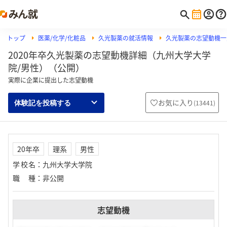
トップ
医薬/化学/化粧品
久光製薬の就活情報
久光製薬の志望動機一
2020年卒久光製薬の志望動機詳細（九州大学大学
院/男性）（公開）
実際に企業に提出した志望動機
お気に入り
(
13441
)
体験記を投稿する
20年卒
理系
男性
学校名
：
九州大学大学院
職種
：
非公開
志望動機