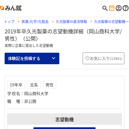
トップ
医薬/化学/化粧品
久光製薬の就活情報
久光製薬の志望動機一
2019年卒久光製薬の志望動機詳細（岡山商科大学/
男性）（公開）
実際に企業に提出した志望動機
お気に入り
(
13441
)
体験記を投稿する
19年卒
文系
男性
学校名
：
岡山商科大学
職種
：
非公開
志望動機