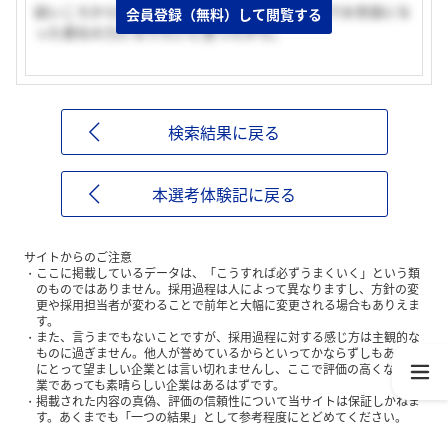
幼いころから貴社の商品を使用しており、今までお世話にな
会員登録（無料）して閲覧する
った貴社の力になりたいと思ったから。
検索結果に戻る
本選考体験記に戻る
サイトからのご注意
ここに掲載しているデータは、「こうすれば必ずうまくいく」という類
のものではありません。採用過程は人によって異なりますし、方針の変
更や採用担当者が変わることで前年と大幅に変更される場合もありえま
す。
また、言うまでもないことですが、採用過程に対する感じ方は主観的な
ものに過ぎません。他人が誉めているからといってかならずしもあなた
にとって望ましい企業とは言い切れませんし、ここで評価の高くない企
業であっても素晴らしい企業はあるはずです。
掲載された内容の真偽、評価の信頼性について当サイトは保証しかねま
す。あくまでも「一つの結果」として参考程度にとどめてください。