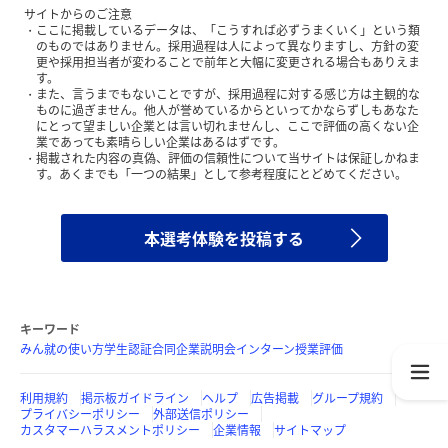
サイトからのご注意
ここに掲載しているデータは、「こうすれば必ずうまくいく」という類
のものではありません。採用過程は人によって異なりますし、方針の変
更や採用担当者が変わることで前年と大幅に変更される場合もありえま
す。
また、言うまでもないことですが、採用過程に対する感じ方は主観的な
ものに過ぎません。他人が誉めているからといってかならずしもあなた
にとって望ましい企業とは言い切れませんし、ここで評価の高くない企
業であっても素晴らしい企業はあるはずです。
掲載された内容の真偽、評価の信頼性について当サイトは保証しかねま
す。あくまでも「一つの結果」として参考程度にとどめてください。
本選考体験を投稿する
キーワード
みん就の使い方
学生認証
合同企業説明会
インターン
授業評価
利用規約
掲示板ガイドライン
ヘルプ
広告掲載
グループ規約
プライバシーポリシー
外部送信ポリシー
カスタマーハラスメントポリシー
企業情報
サイトマップ