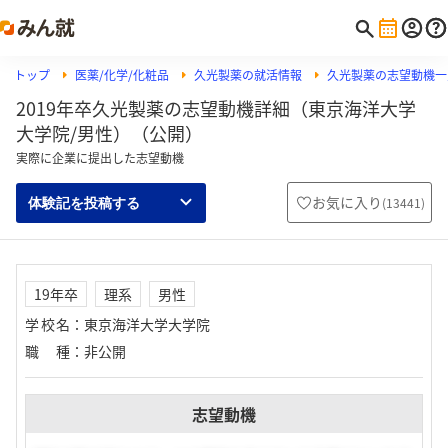
トップ
医薬/化学/化粧品
久光製薬の就活情報
久光製薬の志望動機一
2019年卒久光製薬の志望動機詳細（東京海洋大学
大学院/男性）（公開）
実際に企業に提出した志望動機
お気に入り
(
13441
)
体験記を投稿する
19年卒
理系
男性
学校名
：
東京海洋大学大学院
職種
：
非公開
志望動機