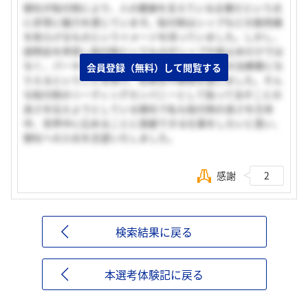
御社が貼付剤により、人の健康を支えている企業だという点
に非常に魅力を感じています。貼付剤はシップなどの筋肉痛
を和らげるものというイメージを持っていました。しかし、
説明会を拝見し貼付剤というものがシップや咳止めだけでは
なく、パーキンソン病や統合失調症などの病気の治療薬にな
会員登録（無料）して閲覧する
りえるということを知り、将来性や興味を感じました。そん
な貼付剤のリーディングカンパニーとして貼って治すことの
良さを伝えようとしている御社で私も貼付剤の良さを日本
中、世界中に広めることに貢献できる仕事をしたいと思い、
御社への入社を志望いたしました。
感謝
2
検索結果に戻る
本選考体験記に戻る